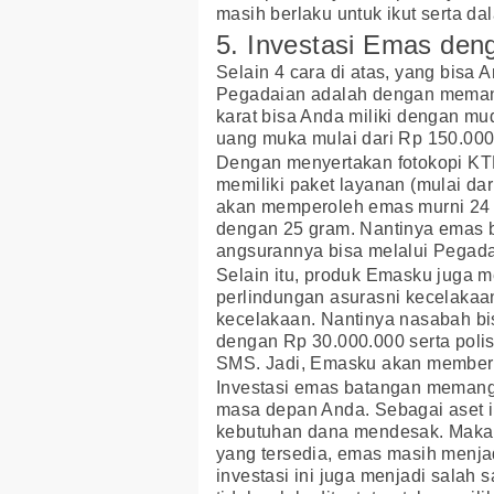
masih berlaku untuk ikut serta d
5. Investasi Emas de
Selain 4 cara di atas, yang bisa 
Pegadaian adalah dengan memanf
karat bisa Anda miliki dengan m
uang muka mulai dari Rp 150.000
Dengan menyertakan fotokopi KTP 
memiliki paket layanan (mulai d
akan memperoleh emas murni 24 ka
dengan 25 gram. Nantinya emas b
angsurannya bisa melalui Pegada
Selain itu, produk Emasku juga
perlindungan asurasni kecelakaan
kecelakaan. Nantinya nasabah b
dengan Rp 30.000.000 serta polis
SMS. Jadi, Emasku akan memberi
Investasi emas batangan memang
masa depan Anda. Sebagai aset i
kebutuhan dana mendesak. Maka 
yang tersedia, emas masih menjad
investasi ini juga menjadi salah