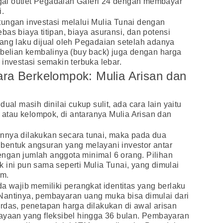
ai outlet Pegadaian Galeri 24 dengan membayar
i.
tungan investasi melalui Mulia Tunai dengan
as biaya titipan, biaya asuransi, dan potensi
ang laku dijual oleh Pegadaian setelah adanya
mbelian kembalinya (buy back) juga dengan harga
investasi semakin terbuka lebar.
ara Berkelompok: Mulia Arisan dan
dual masih dinilai cukup sulit, ada cara lain yaitu
tau kelompok, di antaranya Mulia Arisan dan
nnya dilakukan secara tunai, maka pada dua
bentuk angsuran yang melayani investor antar
ngan jumlah anggota minimal 6 orang. Pilihan
 ini pun sama seperti Mulia Tunai, yang dimulai
am.
a wajib memiliki perangkat identitas yang berlaku
Nantinya, pembayaran uang muka bisa dimulai dari
rdas, penetapan harga dilakukan di awal arisan
iayaan yang fleksibel hingga 36 bulan. Pembayaran