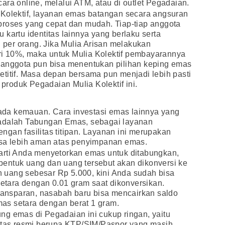
ara online, melalui ATM, atau di outlet Pegadaian.
 Kolektif, layanan emas batangan secara angsuran
proses yang cepat dan mudah. Tiap-tiap anggota
kartu identitas lainnya yang berlaku serta
er orang. Jika Mulia Arisan melakukan
i 10%, maka untuk Mulia Kolektif pembayarannya
 anggota pun bisa menentukan pilihan keping emas
titif. Masa depan bersama pun menjadi lebih pasti
 produk Pegadaian Mulia Kolektif ini.
l ada kemauan. Cara investasi emas lainnya yang
 adalah Tabungan Emas, sebagai layanan
gan fasilitas titipan. Layanan ini merupakan
asa lebih aman atas penyimpanan emas.
arti Anda menyetorkan emas untuk ditabungkan,
entuk uang dan uang tersebut akan dikonversi ke
uang sebesar Rp 5.000, kini Anda sudah bisa
tara dengan 0.01 gram saat dikonversikan.
transparan, nasabah baru bisa mencairkan saldo
as setara dengan berat 1 gram.
ng emas di Pegadaian ini cukup ringan, yaitu
titas resmi berupa KTP/SIM/Paspor yang masih