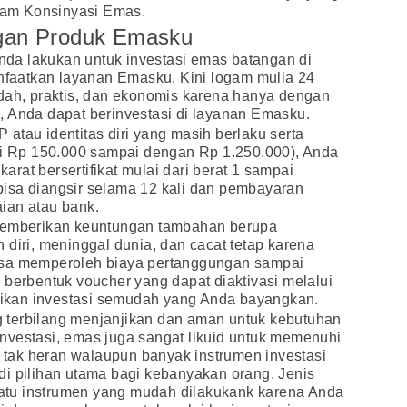
alam Konsinyasi Emas.
ngan Produk Emasku
Anda lakukan untuk investasi emas batangan di
aatkan layanan Emasku. Kini logam mulia 24
udah, praktis, dan ekonomis karena hanya dengan
, Anda dapat berinvestasi di layanan Emasku.
atau identitas diri yang masih berlaku serta
ari Rp 150.000 sampai dengan Rp 1.250.000), Anda
rat bersertifikat mulai dari berat 1 sampai
isa diangsir selama 12 kali dan pembayaran
ian atau bank.
 memberikan keuntungan tambahan berupa
 diri, meninggal dunia, dan cacat tetap karena
isa memperoleh biaya pertanggungan sampai
 berbentuk voucher yang dapat diaktivasi melalui
kan investasi semudah yang Anda bayangkan.
 terbilang menjanjikan dan aman untuk kebutuhan
nvestasi, emas juga sangat likuid untuk memenuhi
tak heran walaupun banyak instrumen investasi
i pilihan utama bagi kebanyakan orang. Jenis
 satu instrumen yang mudah dilakukank karena Anda