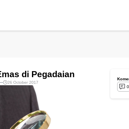
 Emas di Pegadaian
Komen
26 October 2017
0