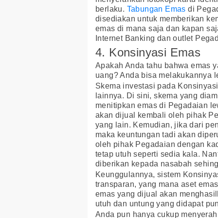
berlaku.
Tabungan Emas
di Pega
disediakan untuk memberikan ke
emas di mana saja dan kapan saja
Internet Banking dan outlet Pega
4. Konsinyasi Emas
Apakah Anda tahu bahwa emas yan
uang? Anda bisa melakukannya l
Skema investasi pada Konsinyasi
lainnya. Di sini, skema yang diam
menitipkan emas di Pegadaian l
akan dijual kembali oleh pihak
yang lain. Kemudian, jika dari p
maka keuntungan tadi akan diper
oleh pihak Pegadaian dengan ka
tetap utuh seperti sedia kala. Na
diberikan kepada nasabah sehingga
Keunggulannya, sistem Konsinyas
transparan, yang mana aset emas
emas yang dijual akan menghasil
utuh dan untung yang didapat pun
Anda pun hanya cukup menyerahka