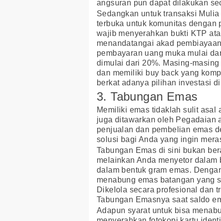
angsuran pun dapat dilakukan sec
Sedangkan untuk transaksi Mulia
terbuka untuk komunitas dengan 
wajib menyerahkan bukti KTP atau 
menandatangai akad pembiayaan p
pembayaran uang muka mulai dar
dimulai dari 20%. Masing-masing
dan memiliki buy back yang kompe
berkat adanya pilihan investasi di
3. Tabungan Emas
Memiliki emas tidaklah sulit asa
juga ditawarkan oleh Pegadaian
penjualan dan pembelian emas den
solusi bagi Anda yang ingin mer
Tabungan Emas di sini bukan ber
melainkan Anda menyetor dalam b
dalam bentuk gram emas. Dengan 
menabung emas batangan yang se
Dikelola secara profesional dan 
Tabungan Emasnya saat saldo em
Adapun syarat untuk bisa menabu
menyerahkan fotokopi kartu iden