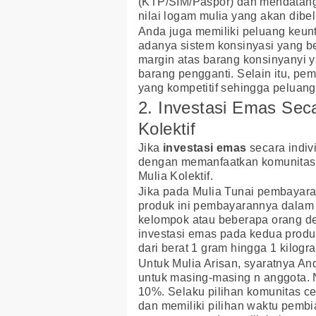
(KTP/SIM/Paspor) dan mendatang
nilai logam mulia yang akan dibel
Anda juga memiliki peluang keun
adanya sistem konsinyasi yang beb
margin atas barang konsinyanyi y
barang pengganti. Selain itu, pe
yang kompetitif sehingga peluang 
2. Investasi Emas Sec
Kolektif
Jika
investasi emas
secara indivi
dengan memanfaatkan komunitas a
Mulia Kolektif.
Jika pada Mulia Tunai pembayara
produk ini pembayarannya dalam 
kelompok atau beberapa orang de
investasi emas pada kedua produk
dari berat 1 gram hingga 1 kilogr
Untuk Mulia Arisan, syaratnya And
untuk masing-masing n anggota. 
10%. Selaku pilihan komunitas ce
dan memiliki pilihan waktu pemb