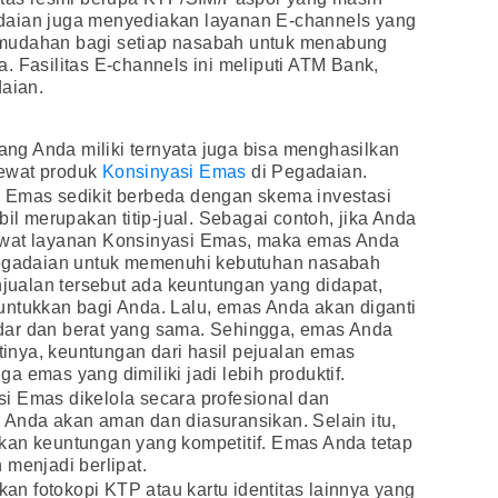
daian juga menyediakan layanan E-channels yang
mudahan bagi setiap nasabah untuk menabung
. Fasilitas E-channels ini meliputi ATM Bank,
daian.
g Anda miliki ternyata juga bisa menghasilkan
ewat produk
Konsinyasi Emas
di Pegadaian.
 Emas sedikit berbeda dengan skema investasi
bil merupakan titip-jual. Sebagai contoh, jika Anda
ewat layanan Konsinyasi Emas, maka emas Anda
 Pegadaian untuk memenuhi kebutuhan nasabah
enjualan tersebut ada keuntungan yang didapat,
untukkan bagi Anda. Lalu, emas Anda akan diganti
dar dan berat yang sama. Sehingga, emas Anda
ntinya, keuntungan dari hasil pejualan emas
 emas yang dimiliki jadi lebih produktif.
i Emas dikelola secara profesional dan
 Anda akan aman dan diasuransikan. Selain itu,
kan keuntungan yang kompetitif. Emas Anda tetap
 menjadi berlipat.
n fotokopi KTP atau kartu identitas lainnya yang