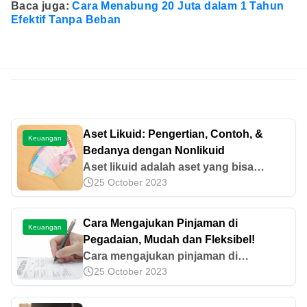
Baca juga:
Cara Menabung 20 Juta dalam 1 Tahun
Efektif Tanpa Beban
Aset Likuid: Pengertian, Contoh, &
Keuangan
Bedanya dengan Nonlikuid
Aset likuid adalah aset yang bisa
25 October 2023
dicairkan menjadi uang tunai secara
mudah, salah satunya adalah emas.
Mari pelajari informasinya lebih lanjut di
Cara Mengajukan Pinjaman di
Keuangan
sini!
Pegadaian, Mudah dan Fleksibel!
Cara mengajukan pinjaman di
25 October 2023
Pegadaian bisa melalui skema gadai
maupun layanan pembiayaan
konsumtif dan produktif. Simak syarat