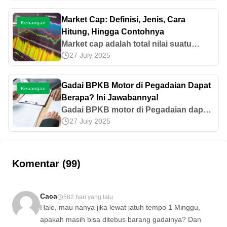
tetap dan biaya variabel. Mari simak
pembahasan selengkapnya di sini.
Market Cap: Definisi, Jenis, Cara
Keuangan
Hitung, Hingga Contohnya
Market cap adalah total nilai suatu
27 July 2025
entitas dari harga saham dikali jumlah
saham yang beredar. Mari ketahui jenis,
cara menghitung, hingga contohnya di
Gadai BPKB Motor di Pegadaian Dapat
Keuangan
sini!
Berapa? Ini Jawabannya!
Gadai BPKB motor di Pegadaian dapat
27 July 2025
berapa? Yuk, simak simulasi plafon
melalui layanan Pinjaman Usaha
berdasarkan fitur layanan sesuai
kebutuhan di sini!
Komentar (99)
Caca
582 hari yang lalu
Halo, mau nanya jika lewat jatuh tempo 1 Minggu,
apakah masih bisa ditebus barang gadainya? Dan