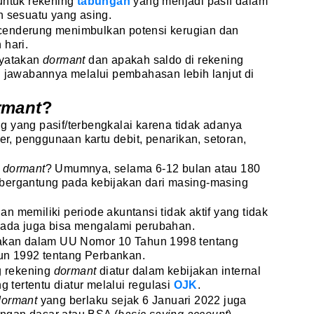
 untuk rekening
tabungan
yang menjadi pasif dalam
h sesuatu yang asing.
enderung menimbulkan potensi kerugian dan
 hari.
nyatakan
dormant
dan apakah saldo di rekening
i jawabannya melalui pembahasan lebih lanjut di
rmant
?
g yang pasif/terbengkalai karena tidak adanya
fer, penggunaan kartu debit, penarikan, setoran,
n
dormant
? Umumnya, selama 6-12 bulan atau 180
ni bergantung pada kebijakan dari masing-masing
n memiliki periode akuntansi tidak aktif yang tidak
 ada juga bisa mengalami perubahan.
jakan dalam UU Nomor 10 Tahun 1998 tentang
n 1992 tentang Perbankan.
g rekening
dormant
diatur dalam kebijakan internal
g tertentu diatur melalui regulasi
OJK
.
dormant
yang berlaku sejak 6 Januari 2022 juga