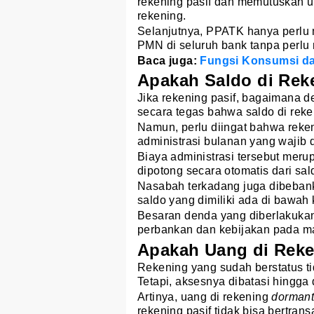
rekening pasif dan memutuskan u
rekening.
Selanjutnya, PPATK hanya perlu
PMN di seluruh bank tanpa perlu
Baca juga:
Fungsi Konsumsi da
Apakah Saldo di Re
Jika rekening pasif, bagaimana
secara tegas bahwa saldo di rek
Namun, perlu diingat bahwa reke
administrasi bulanan yang wajib
Biaya administrasi tersebut meru
dipotong secara otomatis dari sa
Nasabah terkadang juga dibeban
saldo yang dimiliki ada di bawa
Besaran denda yang diberlakukan 
perbankan dan kebijakan pada m
Apakah Uang di Rek
Rekening yang sudah berstatus tid
Tetapi, aksesnya dibatasi hingga
Artinya, uang di rekening
dorman
rekening pasif tidak bisa bertrans