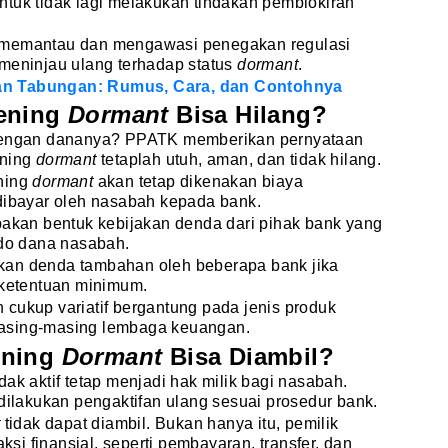
ntuk tidak lagi melakukan tindakan pemblokiran
 memantau dan mengawasi penegakan regulasi
 meninjau ulang terhadap status
dormant
.
n Tabungan: Rumus, Cara, dan Contohnya
kening
Dormant
Bisa Hilang?
 dengan dananya? PPATK memberikan pernyataan
ening
dormant
tetaplah utuh, aman, dan tidak hilang.
ning
dormant
akan tetap dikenakan biaya
 dibayar oleh nasabah kepada bank.
pakan bentuk kebijakan denda dari pihak bank yang
ldo dana nasabah.
kan denda tambahan oleh beberapa bank jika
h ketentuan minimum.
cukup variatif bergantung pada jenis produk
asing-masing lembaga keuangan.
ening
Dormant
Bisa Diambil?
ak aktif tetap menjadi hak milik bagi nasabah.
 dilakukan pengaktifan ulang sesuai prosedur bank.
t
tidak dapat diambil. Bukan hanya itu, pemilik
aksi finansial, seperti pembayaran, transfer, dan