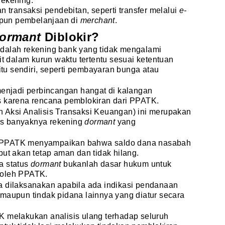
ekening.
 transaksi pendebitan, seperti transfer melalui
e-
upun pembelanjaan di
merchant
.
ormant
Diblokir?
dalah rekening bank yang tidak mengalami
it dalam kurun waktu tertentu sesuai ketentuan
 itu sendiri, seperti pembayaran bunga atau
enjadi perbincangan hangat di kalangan
s karena rencana pemblokiran dari PPATK.
 Aksi Analisis Transaksi Keuangan) ini merupakan
atas banyaknya rekening
dormant
yang
 PPATK menyampaikan bahwa saldo dana nasabah
but akan tetap aman dan tidak hilang.
a status
dormant
bukanlah dasar hukum untuk
 oleh PPATK.
a dilaksanakan apabila ada indikasi pendanaan
maupun tindak pidana lainnya yang diatur secara
K melakukan analisis ulang terhadap seluruh