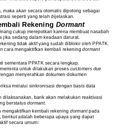
, maka akan secara otomatis dipotong sebagai
rasi seperti yang telah dijelaskan.
embali Rekening
Dormant
emang cukup merepotkan karena membuat nasabah
a jika sedang dalam keadaan darurat.
kening tidak aktif yang sudah diblokir oleh PPATK
pun cara mengaktifkan kembali rekening
dormant
enti sementara PPATK secara lengkap.
 meminta untuk dilakukan proses
customers due
 dengan menyerahkan dokumen-dokumen
sa melalui sinkronisasi dengan basis data
h dilaksanakan, bank akan melakukan reaktivasi
ng berstatus
dormant
.
a mengaktifkan kembali rekening
dormant
pada
, berikut adalah beberapa upaya yang dapat
aktif secara umum: