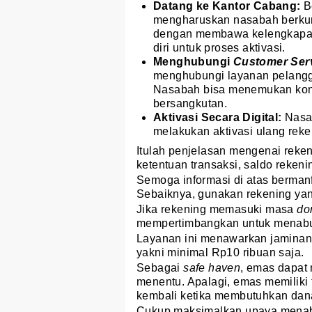
Datang ke Kantor Cabang:
B
mengharuskan nasabah berkunj
dengan membawa kelengkapan s
diri untuk proses aktivasi.
Menghubungi
Customer Ser
menghubungi layanan pelangg
Nasabah bisa menemukan ko
bersangkutan.
Aktivasi Secara Digital:
Nasa
melakukan aktivasi ulang reken
Itulah penjelasan mengenai reke
ketentuan transaksi, saldo rekenin
Semoga informasi di atas bermanfa
Sebaiknya, gunakan rekening yang 
Jika rekening memasuki masa
do
mempertimbangkan untuk menab
Layanan ini menawarkan jaminan 
yakni minimal Rp10 ribuan saja.
Sebagai
safe haven
, emas dapat 
menentu. Apalagi, emas memiliki t
kembali ketika membutuhkan dan
Cukup maksimalkan upaya mena