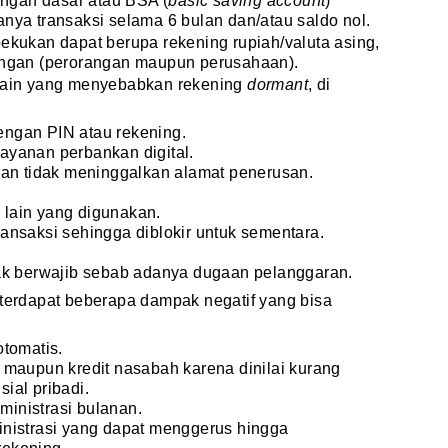
ngan dasar atau BSA (
basic saving account
)
anya transaksi selama 6 bulan dan/atau saldo nol.
bekukan dapat berupa rekening rupiah/valuta asing,
bungan (perorangan maupun perusahaan).
 lain yang menyebabkan rekening
dormant
, di
ngan PIN atau rekening.
yanan perbankan digital.
dan tidak meninggalkan alamat penerusan.
lain yang digunakan.
ansaksi sehingga diblokir untuk sementara.
ak berwajib sebab adanya dugaan pelanggaran.
 terdapat beberapa dampak negatif yang bisa
tomatis.
 maupun kredit nasabah karena dinilai kurang
ial pribadi.
inistrasi bulanan.
nistrasi yang dapat menggerus hingga