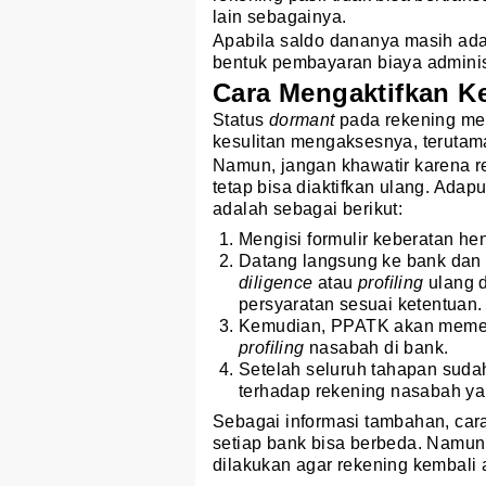
lain sebagainya.
Apabila saldo dananya masih ada
bentuk pembayaran biaya administ
Cara Mengaktifkan K
Status
dormant
pada rekening m
kesulitan mengaksesnya, terutam
Namun, jangan khawatir karena re
tetap bisa diaktifkan ulang. Ada
adalah sebagai berikut:
Mengisi formulir keberatan h
Datang langsung ke bank dan
diligence
atau
profiling
ulang
persyaratan sesuai ketentuan.
Kemudian, PPATK akan memerik
profiling
nasabah di bank.
Setelah seluruh tahapan suda
terhadap rekening nasabah ya
Sebagai informasi tambahan, car
setiap bank bisa berbeda. Namun
dilakukan agar rekening kembali 