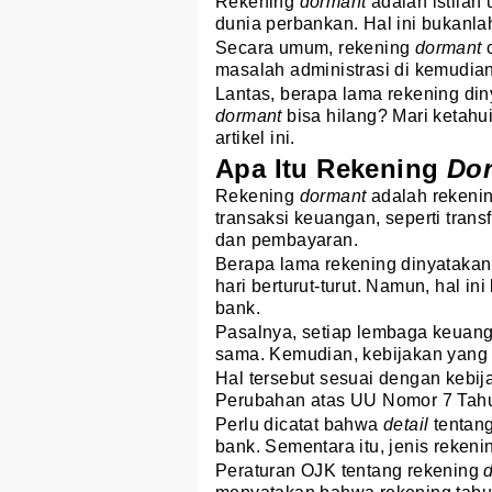
Rekening
dormant
adalah istilah
dunia perbankan. Hal ini bukanla
Secara umum, rekening
dormant
c
masalah administrasi di kemudian
Lantas, berapa lama rekening di
dormant
bisa hilang? Mari ketahu
artikel ini.
Apa Itu Rekening
Do
Rekening
dormant
adalah rekenin
transaksi keuangan, seperti trans
dan pembayaran.
Berapa lama rekening dinyataka
hari berturut-turut. Namun, hal i
bank.
Pasalnya, setiap lembaga keuanga
sama. Kemudian, kebijakan yang
Hal tersebut sesuai dengan kebi
Perubahan atas UU Nomor 7 Tahu
Perlu dicatat bahwa
detail
tentan
bank. Sementara itu, jenis rekenin
Peraturan OJK tentang rekening