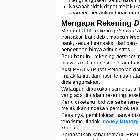
menghanguskan saldo dalam r
Nasabah tidak dapat melakukan
channel
, penarikan tunai, ma
Mengapa Rekening
D
Menurut
OJK
, rekening
dormant
a
transaksi, baik debit maupun kred
bank, kecuali transaksi dari bank
pengenaan biaya administrasi.
Baru-baru ini, rekening
dormant
m
masyarakat Indonesia secara lua
Aksi PPATK (Pusat Pelaporan dan
tindak lanjut dari hasil temuan 
disalahgunakan.
Walaupun dibekukan sementara,
yang ada di dalam rekening terse
Perlu diketahui bahwa sebenarny
melakukan tindakan pemblokiran
Pasalnya, pemblokiran hanya bis
terorisme, tindak
money laundry
khusus.
Berdasarkan kabar terbaru, PPAT