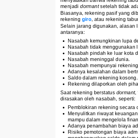
menyatakan bahwa rekening tabu
menjadi
dormant
setelah tidak ad
Biasanya, rekening pasif yang di
rekening
giro
, atau rekening ta
Selain jarang digunakan, alasan
antaranya:
Nasabah kemungkinan lupa de
Nasabah tidak menggunakan la
Nasabah pindah ke luar kota 
Nasabah meninggal dunia.
Nasabah mempunyai rekening 
Adanya kesalahan dalam bertr
Saldo dalam rekening kosong.
Rekening dilaporkan oleh pih
Saat rekening berstatus
dormant
,
dirasakan oleh nasabah, seperti:
Pemblokiran rekening secara o
Menyulitkan riwayat keuangan
mampu dalam mengelola finans
Adanya penambahan biaya adm
Risiko pemotongan biaya admi