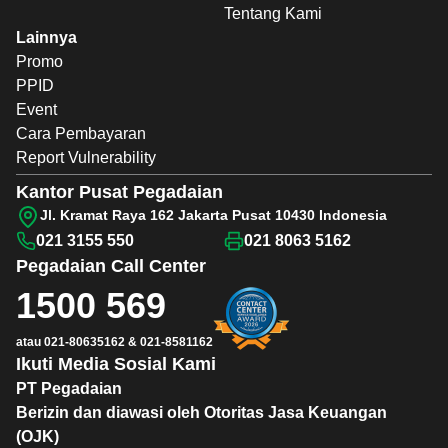
Tentang Kami
Lainnya
Promo
PPID
Event
Cara Pembayaran
Report Vulnerability
Kantor Pusat Pegadaian
Jl. Kramat Raya 162 Jakarta Pusat 10430 Indonesia
021 3155 550
021 8063 5162
Pegadaian
Call Center
1500 569
atau
021-80635162
&
021-8581162
Ikuti Media Sosial Kami
PT Pegadaian
Berizin dan diawasi oleh Otoritas Jasa Keuangan
(OJK)