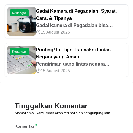
matang sebelum mengambil
keputusan. Yuk, simak informasi
Gadai Kamera di Pegadaian: Syarat,
Keuangan
selengkapnya di artikel ini!
Cara, & Tipsnya
Gadai kamera di Pegadaian bisa
15 August 2025
dilaksanakan dengan memenuhi syarat
yang berlaku. Cari tahu syarat, tata
cara, kelebihan, dan tips gadainya di
Penting! Ini Tips Transaksi Lintas
Keuangan
artikel ini!
Negara yang Aman
Pengiriman uang lintas negara
15 August 2025
sekarang banyak yang menawarkan.
Namun, apakah jasa tersebut aman?
Jangan sampai uang kita hilang. Simak
yuk!
Tinggalkan Komentar
Alamat email kamu tidak akan terlihat oleh pengunjung lain.
*
Komentar