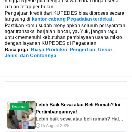
hingga Rp500 juta dengan sewa modal ringan serta
cicilan tetap per bulan.
Pengajuan kredit dari KUPEDES bisa diproses secara
langsung di
kantor cabang Pegadaian terdekat
.
Pastikan kamu sudah menyiapkan seluruh persyaratan
agar transaksi berjalan lancar, ya. Yuk, jangan ragu
untuk memenuhi kebutuhan pembiayaan usaha mikro
dengan layanan KUPEDES di Pegadaian!
Baca juga:
Biaya Produksi: Pengertian, Unsur,
Jenis, dan Contohnya
Lebih Baik Sewa atau Beli Rumah? Ini
Keuangan
Pertimbangannya!
Lebih baik sewa atau beli rumah? Hal
15 August 2025
ini perlu dipertimbangkan secara