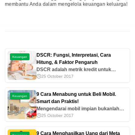
membantu Anda dalam mengelola keuangan keluarga!
DSCR: Fungsi, Interpretasi, Cara
Keuangan
Hitung, & Faktor Pengaruh
DSCR adalah metrik kredit untuk
25 October 2017
mengukur kemampuan arus kas suatu
entitas untuk menutup kewajiban
utang. Yuk, ketahui fungsi hingga
9 Cara Menabung untuk Beli Mobil.
Keuangan
interpretasinya di sini!
Smart dan Praktis!
Mengendarai mobil impian bukanlah
25 October 2017
sekedar mimpi. Inilah cara menabung
untuk beli mobil impian dengan
memanfaatkan gaji bulanan dan
9 Cara Menghasilkan Uang dari Meta