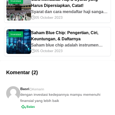
Investasi
contohnya.
Harus Dipersiapkan, Catat!
Syarat dan cara mendaftar haji sangat
05 October 2023
penting untuk dipahami oleh para calon
jemaah. Yuk, pelajari informasi
selengkapnya terkait hal tersebut di
Saham Blue Chip: Pengertian, Ciri,
Investasi
artikel ini!
Keuntungan, & Daftarnya
Saham blue chip adalah instrumen
05 October 2023
investasi yang terkenal relatif aman dan
stabil dalam jangka panjang. Yuk,
ketahui ciri, keuntungan, dan daftarnya
di sini!
Komentar (2)
Basri
Kemarin
dengan investasi kedepannya mampu memenuhi
finansial yang lebih baik
Balas