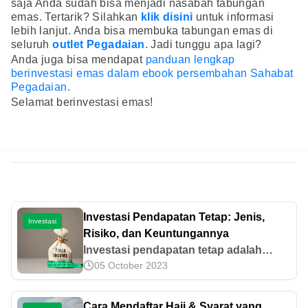
saja Anda sudah bisa menjadi nasabah tabungan
emas. Tertarik? Silahkan
klik disini
untuk informasi
lebih lanjut. Anda bisa membuka tabungan emas di
seluruh
outlet Pegadaian
. Jadi tunggu apa lagi?
Anda juga bisa mendapat
panduan lengkap
berinvestasi emas dalam ebook persembahan Sahabat
Pegadaian.
Selamat berinvestasi emas!
Investasi Pendapatan Tetap: Jenis,
Investasi
Risiko, dan Keuntungannya
Investasi pendapatan tetap adalah
05 October 2023
instrumen dengan imbal hasil stabil,
seperti obligasi dan deposito. Pahami
jenis-jenis, keuntungan, risiko, dan
Cara Mendaftar Haji & Syarat yang