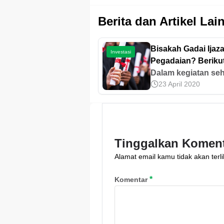
Berita dan Artikel Lai
Bisakah Gadai Ijaza
Investasi
Pegadaian? Beriku
Penjelasannya
Dalam kegiatan seh
23 April 2020
hari, kita pasti tida
dari kegiatan trans
jual-beli dan
pembayaran, entah 
untuk sekedar mem
Tinggalkan Komen
bumbu dapur, hing
Alamat email kamu tidak akan terli
membayar berbaga
cicilan. Terkadang,
*
Komentar
kebutuhan yang ha
dipenuhi tidak
sebanding dengan
yang kita miliki. Ap