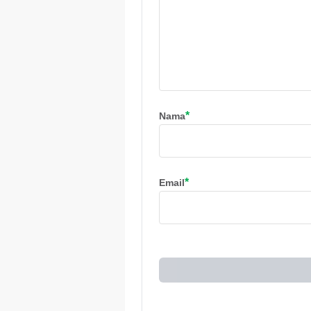
jika itu menyangkut
hal yang membutu
dana yang besar, s
kendaraan yang tib
rusak, perlengaka
elektronik di rumah
[&hellip;]
*
Nama
*
Email