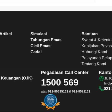
Artikel
Simulasi
Bantuan
Tabungan Emas
Syarat & Ketent
Cicil Emas
Kebijakan Privas
Gadai
Hubungi Kami
Pelayanan Pela
Tentang Kami
Pegadaian
Call Center
Kanto
sa Keuangan (OJK)
Jl. 
1500 569
Indo
021 
atau
021-80635162
&
021-8581162