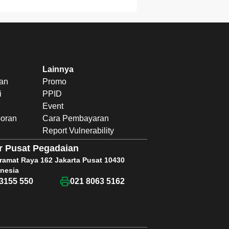
Lainnya
uan
Promo
i
PPID
Event
poran
Cara Pembayaran
Report Vulnerability
r Pusat Pegadaian
Kramat Raya 162 Jakarta Pusat 10430
nesia
3155 550
021 8063 5162