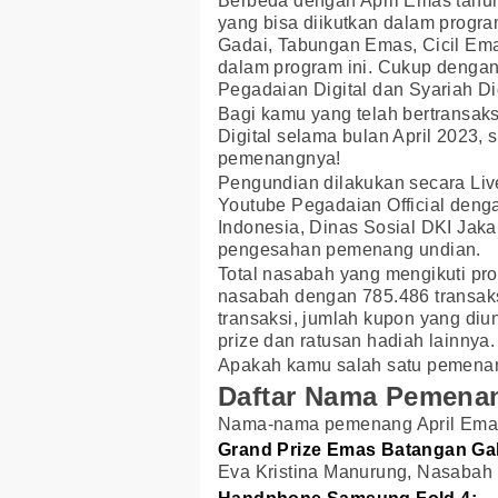
Berbeda dengan April Emas tahun
yang bisa diikutkan dalam progra
Gadai, Tabungan Emas, Cicil Ema
dalam program ini. Cukup dengan 
Pegadaian Digital dan Syariah D
Bagi kamu yang telah bertransaks
Digital selama bulan April 2023, 
pemenangnya!
Pengundian dilakukan secara Liv
Youtube Pegadaian Official deng
Indonesia, Dinas Sosial DKI Jaka
pengesahan pemenang undian.
Total nasabah yang mengikuti pr
nasabah dengan 785.486 transaksi
transaksi, jumlah kupon yang di
prize dan ratusan hadiah lainnya.
Apakah kamu salah satu pemenan
Daftar Nama Pemenan
Nama-nama pemenang April Emas 
Grand Prize Emas Batangan Gal
Eva Kristina Manurung, Nasabah