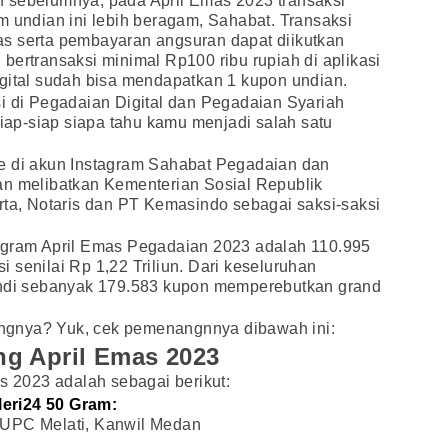
 sebelumnya, pada April Emas 2023 transaksi
m undian ini lebih beragam, Sahabat. Transaksi
s serta pembayaran angsuran dapat diikutkan
bertransaksi minimal Rp100 ribu rupiah di aplikasi
igital sudah bisa mendapatkan 1 kupon undian.
i di Pegadaian Digital dan Pegadaian Syariah
siap-siap siapa tahu kamu menjadi salah satu
e di akun Instagram Sahabat Pegadaian dan
an melibatkan Kementerian Sosial Republik
rta, Notaris dan PT Kemasindo sebagai saksi-saksi
ogram April Emas Pegadaian 2023 adalah 110.995
 senilai Rp 1,22 Triliun. Dari keseluruhan
undi sebanyak 179.583 kupon memperebutkan grand
gnya? Yuk, cek pemenangnnya dibawah ini:
g April Emas 2023
2023 adalah sebagai berikut:
eri24 50 Gram:
 UPC Melati, Kanwil Medan