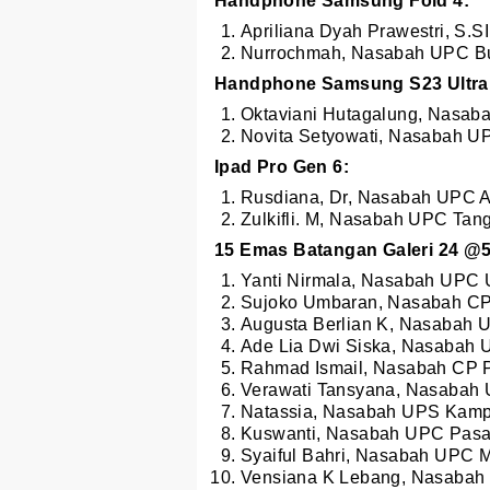
Handphone Samsung Fold 4:
Apriliana Dyah Prawestri, S.S
Nurrochmah, Nasabah UPC B
Handphone Samsung S23 Ultra
Oktaviani Hutagalung, Nasab
Novita Setyowati, Nasabah U
Ipad Pro Gen 6:
Rusdiana, Dr, Nasabah UPC 
Zulkifli. M, Nasabah UPC Tan
15 Emas Batangan Galeri 24 @5
Yanti Nirmala, Nasabah UPC U
Sujoko Umbaran, Nasabah CP 
Augusta Berlian K, Nasabah 
Ade Lia Dwi Siska, Nasabah 
Rahmad Ismail, Nasabah CP P
Verawati Tansyana, Nasabah
Natassia, Nasabah UPS Kamp
Kuswanti, Nasabah UPC Pasar
Syaiful Bahri, Nasabah UPC 
Vensiana K Lebang, Nasabah