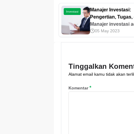
Manajer Investasi:
Investasi
Pengertian, Tugas,
Cara Memilihnya
Manajer investasi 
05 May 2023
individu atau insta
yang mengelola ja
aktivitas investasi k
Ayo pelajari lebih la
Tinggalkan Komen
Alamat email kamu tidak akan terli
*
Komentar