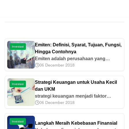
Emiten: Definisi, Syarat, Tujuan, Fungsi,
Investasi
Hingga Contohnya
Emiten adalah perusahaan yang
06 December 2018
melakukan penawaran umum di pasar
modal. Cari tahu selengkapnya tentang
syarat, tujuan, fungsi, hingga contoh
Strategi Keuangan untuk Usaha Kecil
Investasi
emiten di sini!
dan UKM
strategi keuangan menjadi faktor
06 December 2018
penting yang harus diperhatikan dalam
upaya menjaga kestabilan dan
mengembangkan usaha ke arah yang
Investasi
Langkah Meraih Kebebasan Finansial
lebih baik