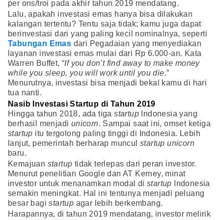
per ons/troi pada akhir tahun 2019 mendatang.
Lalu, apakah investasi emas hanya bisa dilakukan
kalangan tertentu? Tentu saja tidak; kamu juga dapat
berinvestasi dari yang paling kecil nominalnya, seperti
Tabungan Emas
dari Pegadaian yang menyediakan
layanan investasi emas mulai dari Rp 6.000-an. Kata
Warren Buffet, “
If you don’t find away to make money
while you sleep, you will work until you die.
”
Menurutnya, investasi bisa menjadi bekal kamu di hari
tua nanti.
Nasib Investasi Startup di Tahun 2019
Hingga tahun 2018, ada tiga
startup
Indonesia yang
berhasil menjadi
unicorn
. Sampai saat ini, omset ketiga
startup
itu tergolong paling tinggi di Indonesia. Lebih
lanjut, pemerintah berharap muncul
startup unicorn
baru.
Kemajuan
startup
tidak terlepas dari peran investor.
Menurut penelitian Google dan AT Kerney, minat
investor untuk menanamkan modal di
startup
Indonesia
semakin meningkat. Hal ini tentunya menjadi peluang
besar bagi
startup
agar lebih berkembang.
Harapannya, di tahun 2019 mendatang, investor melirik