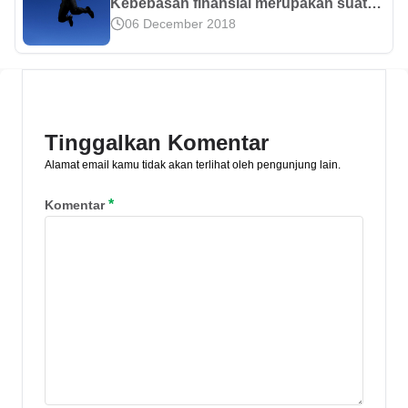
Kebebasan finansial merupakan suatu
06 December 2018
keadaan yang didambakan oleh semua
orang. Mengapa? Karena orang yang
telah mencapai kebebasan finansial
tidak akan merasa khawatir dengan
krisis yang bisa membuatnya jatuh
miskin. Seseorang yang telah mencapai
Tinggalkan Komentar
kebebasan finansial pastinya bisa
Alamat email kamu tidak akan terlihat oleh pengunjung lain.
merasa lebih aman dan tenang. Karena
dari pendapatan pasif yang dimilikinya,
*
Komentar
dia bisa memenuhi segala
kebutuhannya. Berikut adalah [&hellip;]