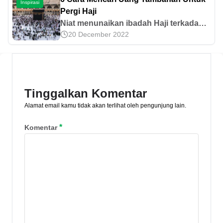
Inspirasi
infonya di sini!
Pergi Haji
Niat menunaikan ibadah Haji terkadang
20 December 2022
terbentur dengan masalah dana untuk
mendaftar haji. Baca dan terapkan
artikel ini untuk ketahui cara
mendapatkan uang tambahan.
Tinggalkan Komentar
Alamat email kamu tidak akan terlihat oleh pengunjung lain.
*
Komentar