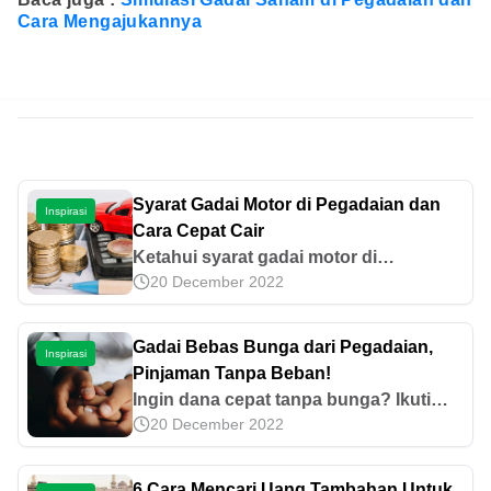
Cara Mengajukannya
Syarat Gadai Motor di Pegadaian dan
Inspirasi
Cara Cepat Cair
Ketahui syarat gadai motor di
20 December 2022
Pegadaian, dokumen yang diperlukan,
batas usia kendaraan, dan langkah
pengajuan agar pinjaman langsung
Gadai Bebas Bunga dari Pegadaian,
Inspirasi
cair. Panduan lengkap & terpercaya.
Pinjaman Tanpa Beban!
Ingin dana cepat tanpa bunga? Ikuti
20 December 2022
program Gadai Bebas Bunga yang
berlaku untuk Gadai Emas, Gadai
Elektronik, dan Gadai Kendaraan. Cek
6 Cara Mencari Uang Tambahan Untuk