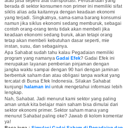
atau jasa seperti alat transportasi. Perusahaan yang
berada di sektor konsumen non primer ini memiliki sifat
siklis alias ada kaitannya dengan keadaan ekonomi
yang terjadi. Singkatnya, sama-sama barang konsumsi
namun jika siklus ekonomi sedang memburuk, sebagai
contoh orang-orang tentu tidak akan membeli jika
keadaan ekonomi sedang buruk, akan tetapi orang
tetap akan membeli kebutuhan dasar seperti, mie
instan, susu, dan sebagainya.
Apa Sahabat sudah tahu kalau Pegadaian memiliki
program yang namanya
Gadai Efek
? Gadai Efek
ini
merupakan layanan pemberian pinjaman dengan
jangka waktu sampai dengan 90 hari dengan jaminan
berbentuk saham dan atau obligasi tanpa warkat yang
tercatat di Bursa Efek Indonesia. Silakan Sahabat
kunjungi
halaman ini
untuk mengetahui informasi lebih
lengkap.
Nah, Sahabat. Jadi menurut kami sektor yang paling
aman untuk kita belajar main saham bisa dimulai dari
sektor ekonomi primer. Sektor saham mana yang
menurut Sahabat paling oke? Jawab di kolom komentar
ya!
Baca juga :
Simulasi Gadai Saham di Pegadaian dan