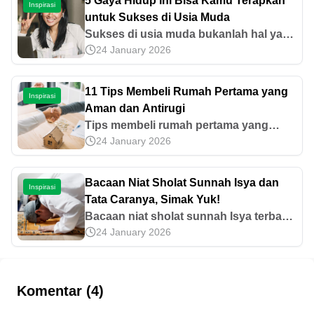
5 Gaya Hidup Ini Bisa Kamu Terapkan
Inspirasi
untuk Sukses di Usia Muda
Sukses di usia muda bukanlah hal yang
24 January 2026
tidak bisa diraih. Pernyataan bahwa
sukses diperuntukan untuk mereka
yang sudah memiliki penghasilan dan
11 Tips Membeli Rumah Pertama yang
Inspirasi
relasi yang melimpah justru merupakan
Aman dan Antirugi
pola pikir yang kurang tepat. Mulailah
Tips membeli rumah pertama yang
dengan merubah gaya hidup yang
24 January 2026
aman dimulai dari memahami
bermalas-malasan demi meraih sukses
kebutuhan rumah serta memperhatikan
di usia muda.
lokasi dan kondisinya. Ketahui tips
Bacaan Niat Sholat Sunnah Isya dan
Inspirasi
lainnya di sini!
Tata Caranya, Simak Yuk!
Bacaan niat sholat sunnah Isya terbagi
24 January 2026
menjadi dua berdasarkan waktu
pelaksanaannya. Kira-kira, bagaimana
bunyi bacaan niat dan tata caranya?
Baca di sini!
Komentar (4)