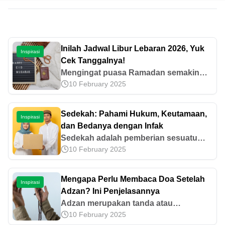
Inilah Jadwal Libur Lebaran 2026, Yuk
Inspirasi
Cek Tanggalnya!
Mengingat puasa Ramadan semakin
10 February 2025
dekat, masyarakat mulai mencari tahu
kapan jadwal libur lebaran 2026. Yuk,
simak informasi selengkapnya di artikel
Sedekah: Pahami Hukum, Keutamaan,
Inspirasi
ini!
dan Bedanya dengan Infak
Sedekah adalah pemberian sesuatu
10 February 2025
yang bernilai kepada orang lain secara
ikhlas. Yuk, simak hukum, keutamaan,
dan bedanya dengan infak di artikel ini!
Mengapa Perlu Membaca Doa Setelah
Inspirasi
Adzan? Ini Penjelasannya
Adzan merupakan tanda atau
10 February 2025
panggilan untuk menjalankan ibadah