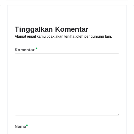
salat wajib. Setelah adzan, terdapat
bacaan doa yang bisa diujarkan.
Berikut penjelasannya.
Tinggalkan Komentar
Alamat email kamu tidak akan terlihat oleh pengunjung lain.
*
Komentar
*
Nama