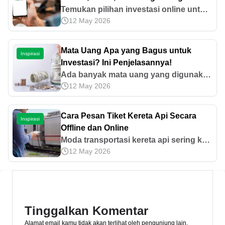
Temukan pilihan investasi online untuk
12 May 2026
pemula yang aman, mudah, dan
menguntungkan. Mulai dari tabungan
emas hingga saham blue chip.
Mata Uang Apa yang Bagus untuk
Inspirasi
Investasi? Ini Penjelasannya!
Ada banyak mata uang yang digunakan
12 May 2026
di berbagai negara. Tetapi, manakah
mata uang yang bagus investasi?
Dapatkan jawabannya di artikel ini!
Cara Pesan Tiket Kereta Api Secara
Inspirasi
Offline dan Online
Moda transportasi kereta api sering kali
12 May 2026
menjadi pilihan untuk perjalanan jauh.
Lantas, bagaimana cara pesan tiket
kereta api? Yuk, cari tahu di sini!
Tinggalkan Komentar
Alamat email kamu tidak akan terlihat oleh pengunjung lain.