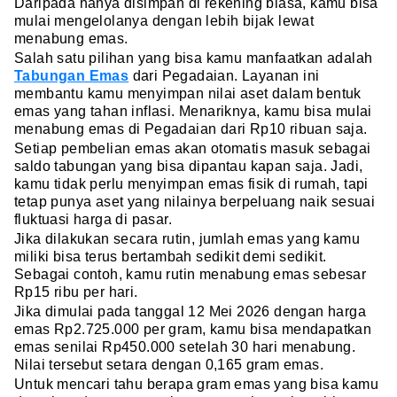
Daripada hanya disimpan di rekening biasa, kamu bisa
mulai mengelolanya dengan lebih bijak lewat
menabung emas.
Salah satu pilihan yang bisa kamu manfaatkan adalah
Tabungan Emas
dari Pegadaian. Layanan ini
membantu kamu menyimpan nilai aset dalam bentuk
emas yang tahan inflasi. Menariknya, kamu bisa mulai
menabung emas di Pegadaian dari Rp10 ribuan saja.
Setiap pembelian emas akan otomatis masuk sebagai
saldo tabungan yang bisa dipantau kapan saja. Jadi,
kamu tidak perlu menyimpan emas fisik di rumah, tapi
tetap punya aset yang nilainya berpeluang naik sesuai
fluktuasi harga di pasar.
Jika dilakukan secara rutin, jumlah emas yang kamu
miliki bisa terus bertambah sedikit demi sedikit.
Sebagai contoh, kamu rutin menabung emas sebesar
Rp15 ribu per hari.
Jika dimulai pada tanggal 12 Mei 2026 dengan harga
emas Rp2.725.000 per gram, kamu bisa mendapatkan
emas senilai Rp450.000 setelah 30 hari menabung.
Nilai tersebut setara dengan 0,165 gram emas.
Untuk mencari tahu berapa gram emas yang bisa kamu