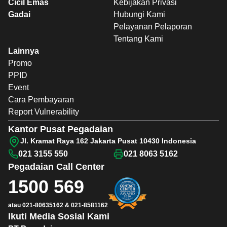
Cicil Emas
Kebijakan Privasi
Gadai
Hubungi Kami
Pelayanan Pelaporan
Tentang Kami
Lainnya
Promo
PPID
Event
Cara Pembayaran
Report Vulnerability
Kantor Pusat Pegadaian
Jl. Kramat Raya 162 Jakarta Pusat 10430 Indonesia
021 3155 550
021 8063 5162
Pegadaian
Call Center
1500 569
atau
021-80635162
&
021-8581162
Ikuti Media Sosial Kami