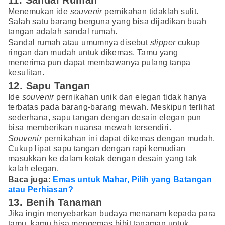
11. Sandal Rumah
Menemukan ide
souvenir
pernikahan tidaklah sulit.
Salah satu barang berguna yang bisa dijadikan buah
tangan adalah sandal rumah.
Sandal rumah atau umumnya disebut
slipper
cukup
ringan dan mudah untuk dikemas. Tamu yang
menerima pun dapat membawanya pulang tanpa
kesulitan.
12. Sapu Tangan
Ide
souvenir
pernikahan unik dan elegan tidak hanya
terbatas pada barang-barang mewah. Meskipun terlihat
sederhana, sapu tangan dengan desain elegan pun
bisa memberikan nuansa mewah tersendiri.
Souvenir
pernikahan ini dapat dikemas dengan mudah.
Cukup lipat sapu tangan dengan rapi kemudian
masukkan ke dalam kotak dengan desain yang tak
kalah elegan.
Baca juga:
Emas untuk Mahar, Pilih yang Batangan
atau Perhiasan?
13. Benih Tanaman
Jika ingin menyebarkan budaya menanam kepada para
tamu, kamu bisa mengemas bibit tanaman untuk