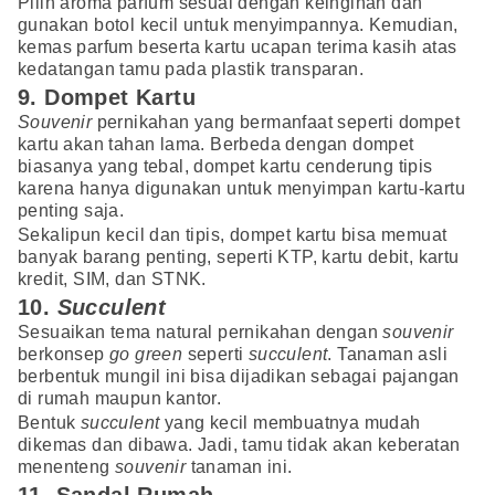
Pilih aroma parfum sesuai dengan keinginan dan
gunakan botol kecil untuk menyimpannya. Kemudian,
kemas parfum beserta kartu ucapan terima kasih atas
kedatangan tamu pada plastik transparan.
9. Dompet Kartu
Souvenir
pernikahan yang bermanfaat seperti dompet
kartu akan tahan lama. Berbeda dengan dompet
biasanya yang tebal, dompet kartu cenderung tipis
karena hanya digunakan untuk menyimpan kartu-kartu
penting saja.
Sekalipun kecil dan tipis, dompet kartu bisa memuat
banyak barang penting, seperti KTP, kartu debit, kartu
kredit, SIM, dan STNK.
10.
Succulent
Sesuaikan tema natural pernikahan dengan
souvenir
berkonsep
go green
seperti
succulent
. Tanaman asli
berbentuk mungil ini bisa dijadikan sebagai pajangan
di rumah maupun kantor.
Bentuk
succulent
yang kecil membuatnya mudah
dikemas dan dibawa. Jadi, tamu tidak akan keberatan
menenteng
souvenir
tanaman ini.