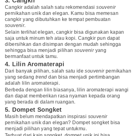
3. Cangkir
Cangkir adalah salah satu rekomendasi
souvenir
pernikahan unik dan elegan. Kamu bisa memesan
cangkir yang dibutuhkan ke tempat pembuatan
souvenir
.
Selain terlihat elegan, cangkir bisa digunakan kapan
saja untuk minum teh atau kopi. Cangkir pun dapat
dibersihkan dan disimpan dengan mudah sehingga
sehingga bisa menjadi pilihan
souvenir
yang
bermanfaat untuk tamu.
4. Lilin Aromaterapi
Dari banyak pilihan, salah satu ide
souvenir
pernikahan
yang sedang
trend
dan bisa menjadi pertimbangan
adalah lilin aromaterapi.
Berbeda dengan lilin biasanya, lilin aromaterapi wangi
dan dapat memberikan rasa nyaman kepada orang
yang berada di dalam ruangan.
5. Dompet Songket
Masih belum mendapatkan inspirasi
souvenir
pernikahan unik dan elegan? Dompet songket bisa
menjadi pilihan yang tepat untukmu.
Terbuat dari kain songket, dompet unik ini bisa