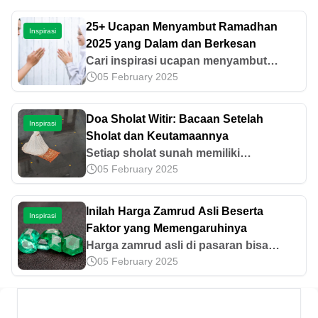
25+ Ucapan Menyambut Ramadhan
Inspirasi
2025 yang Dalam dan Berkesan
Cari inspirasi ucapan menyambut
05 February 2025
Ramadhan 2025 yang dalam dan
berkesan? Temukan banyak pilihan
kata-kata penuh makna di sini yang
Doa Sholat Witir: Bacaan Setelah
Inspirasi
bisa kamu bagikan!
Sholat dan Keutamaannya
Setiap sholat sunah memiliki
05 February 2025
bacaannya masing-masing, termasuk
sholat witir. Yuk, pelajari bacaan doa
sholat witir beserta keutamaannya di
Inilah Harga Zamrud Asli Beserta
Inspirasi
artikel ini!
Faktor yang Memengaruhinya
Harga zamrud asli di pasaran bisa
05 February 2025
berbeda-beda karena dipengaruhi
banyak faktor. Cari tahu ciri dan faktor
penentu nilainya lewat artikel ini!