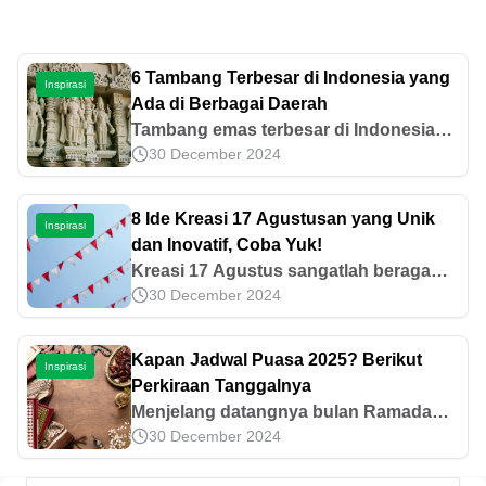
6 Tambang Terbesar di Indonesia yang
Inspirasi
Ada di Berbagai Daerah
Tambang emas terbesar di Indonesia
30 December 2024
tersebar di berbagai wilayah, utamanya
di Papua, Nusa Tenggara Barat,
Sumatera, dan Sulawesi.
8 Ide Kreasi 17 Agustusan yang Unik
Inspirasi
dan Inovatif, Coba Yuk!
Kreasi 17 Agustus sangatlah beragam
30 December 2024
dan bisa dijadikan untuk dekorasi di
kampung ataupun panggung.
Dapatkan inspirasinya dari contoh-
Kapan Jadwal Puasa 2025? Berikut
Inspirasi
contoh di artikel ini!
Perkiraan Tanggalnya
Menjelang datangnya bulan Ramadan,
30 December 2024
banyak orang mulai mencari tahu
kapan jadwal puasa 2025. Yuk, simak