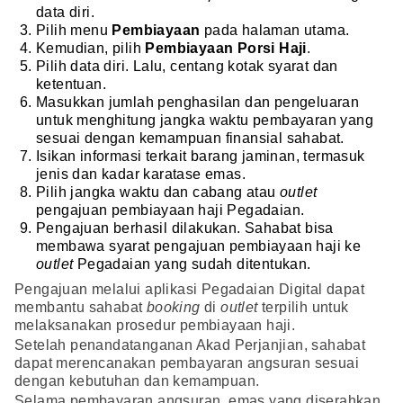
data diri.
Pilih menu
Pembiayaan
pada halaman utama.
Kemudian, pilih
Pembiayaan Porsi Haji
.
Pilih data diri. Lalu, centang kotak syarat dan
ketentuan.
Masukkan jumlah penghasilan dan pengeluaran
untuk menghitung jangka waktu pembayaran yang
sesuai dengan kemampuan finansial sahabat.
Isikan informasi terkait barang jaminan, termasuk
jenis dan kadar karatase emas.
Pilih jangka waktu dan cabang atau
outlet
pengajuan pembiayaan haji Pegadaian.
Pengajuan berhasil dilakukan. Sahabat bisa
membawa syarat pengajuan pembiayaan haji ke
outlet
Pegadaian yang sudah ditentukan.
Pengajuan melalui aplikasi Pegadaian Digital dapat
membantu sahabat
booking
di
outlet
terpilih untuk
melaksanakan prosedur pembiayaan haji.
Setelah penandatanganan Akad Perjanjian, sahabat
dapat merencanakan pembayaran angsuran sesuai
dengan kebutuhan dan kemampuan.
Selama pembayaran angsuran, emas yang diserahkan