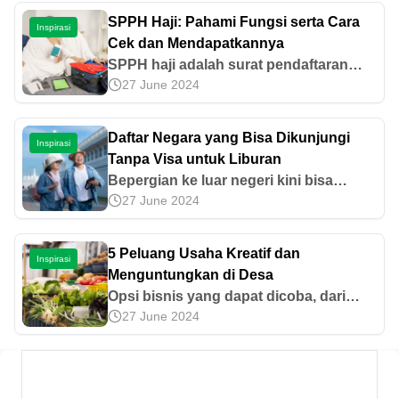
SPPH Haji: Pahami Fungsi serta Cara
Inspirasi
Cek dan Mendapatkannya
SPPH haji adalah surat pendaftaran
27 June 2024
pergi haji yang wajib dimiliki. Simak
pengertian, fungsi, cara mendapatkan,
dan cek nomor porsi haji terbaru di sini.
Daftar Negara yang Bisa Dikunjungi
Inspirasi
Tanpa Visa untuk Liburan
Bepergian ke luar negeri kini bisa
27 June 2024
dilakukan oleh siapa saja, bahkan
dengan modal minim. Cek rekomendasi
negara terbaik untuk liburan tanpa visa
5 Peluang Usaha Kreatif dan
Inspirasi
berikut!
Menguntungkan di Desa
Opsi bisnis yang dapat dicoba, dari
27 June 2024
yang konvensional hingga yang
inovatif. Ketahui 5 peluang usaha di
desa yang patut dicoba, baca
selengkapnya yuk!