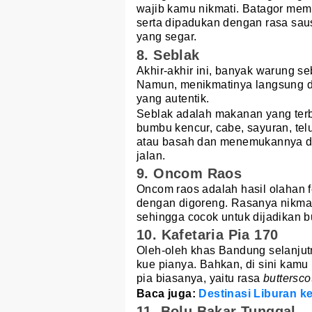
wajib kamu nikmati. Batagor memil
serta dipadukan dengan rasa sau
yang segar.
8. Seblak
Akhir-akhir ini, banyak warung s
Namun, menikmatinya langsung 
yang autentik.
Seblak adalah makanan yang ter
bumbu kencur, cabe, sayuran, telu
atau basah dan menemukannya de
jalan.
9. Oncom Raos
Oncom raos adalah hasil olahan f
dengan digoreng. Rasanya nikma
sehingga cocok untuk dijadikan 
10. Kafetaria Pia 170
Oleh-oleh khas Bandung selanjut
kue pianya. Bahkan, di sini kam
pia biasanya, yaitu rasa
buttersco
Baca juga:
Destinasi Liburan k
11. Bolu Bakar Tunggal