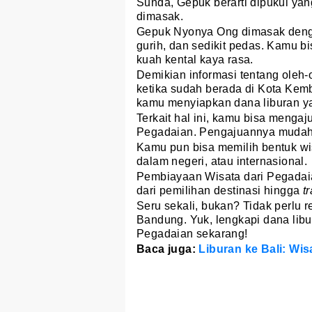
Sunda, Gepuk berarti dipukul y
dimasak.
Gepuk Nyonya Ong dimasak deng
gurih, dan sedikit pedas. Kamu b
kuah kental kaya rasa.
Demikian informasi tentang oleh-
ketika sudah berada di Kota Kem
kamu menyiapkan dana liburan y
Terkait hal ini, kamu bisa menga
Pegadaian. Pengajuannya mudah 
Kamu pun bisa memilih bentuk wis
dalam negeri, atau internasional.
Pembiayaan Wisata dari Pegadai
dari pemilihan destinasi hingga
t
Seru sekali, bukan? Tidak perlu 
Bandung. Yuk, lengkapi dana li
Pegadaian sekarang!
Baca juga:
Liburan ke Bali: Wi