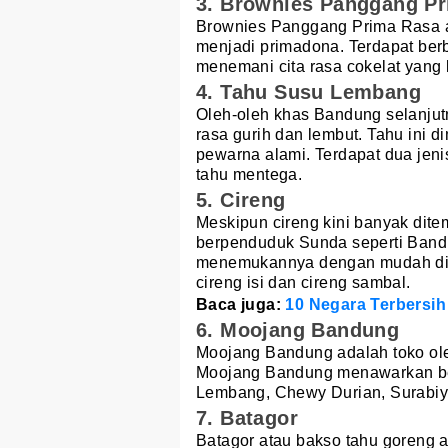
3. Brownies Panggang P
Brownies Panggang Prima Rasa a
menjadi primadona. Terdapat be
menemani cita rasa cokelat yang 
4. Tahu Susu Lembang
Oleh-oleh khas Bandung selanjut
rasa gurih dan lembut. Tahu ini
pewarna alami. Terdapat dua jenis
tahu mentega.
5. Cireng
Meskipun cireng kini banyak dite
berpenduduk Sunda seperti Band
menemukannya dengan mudah di pi
cireng isi dan cireng sambal.
Baca juga:
10 Negara Terbersih
6. Moojang Bandung
Moojang Bandung adalah toko ole
Moojang Bandung menawarkan ber
Lembang, Chewy Durian, Surabiy
7. Batagor
Batagor atau bakso tahu goreng