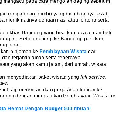
ang mengacu pada cara mengolah daging sebelum
an rempah dan bumbu yang membuatnya lezat,
isa menikmatinya dengan nasi atau lontong serta
oleh khas Bandung yang bisa kamu catat dan beli
bang ini. Sebelum pergi ke Bandung, pastikan
ang tepat.
jukan pinjaman ke
Pembiayaan Wisata
dari
dan terjamin aman serta tepercaya.
ata yang akan kamu jalani, dari umrah, wisata
an menyediakan paket wisata yang
full service
,
ravel
.
repot lagi merencanakan perjalanan liburan ke
buranmu dengan mengajukan Pembiayaan Wisata ke
sata Hemat Dengan Budget 500 ribuan!