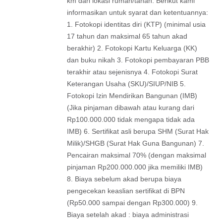
km dari lokasi rumah/tanah. Berikut kami
informasikan untuk syarat dan ketentuannya:
1. Fotokopi identitas diri (KTP) (minimal usia
17 tahun dan maksimal 65 tahun akad
berakhir) 2. Fotokopi Kartu Keluarga (KK)
dan buku nikah 3. Fotokopi pembayaran PBB
terakhir atau sejenisnya 4. Fotokopi Surat
Keterangan Usaha (SKU)/SIUP/NIB 5.
Fotokopi Izin Mendirikan Bangunan (IMB)
(Jika pinjaman dibawah atau kurang dari
Rp100.000.000 tidak mengapa tidak ada
IMB) 6. Sertifikat asli berupa SHM (Surat Hak
Milik)/SHGB (Surat Hak Guna Bangunan) 7.
Pencairan maksimal 70% (dengan maksimal
pinjaman Rp200.000.000 jika memiliki IMB)
8. Biaya sebelum akad berupa biaya
pengecekan keaslian sertifikat di BPN
(Rp50.000 sampai dengan Rp300.000) 9.
Biaya setelah akad : biaya administrasi