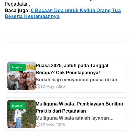
Pegadaian.
Baca juga:
6 Bacaan Doa untuk Kedua Orang Tua
Beserta Keutamaannya
Puasa 2025, Jatuh pada Tanggal
Inspirasi
Berapa? Cek Penetapannya!
Sudah siap menyambut puasa di tahun
12 May 2026
2025 ini? Catat tanggal dimulainya
bulan Ramadan 2025 berdasarkan
prediksi pemerintah dan organisasi
Multiguna Wisata: Pembiayaan Berlibur
Inspirasi
Islam di sini.
Praktis dari Pegadaian
Multiguna Wisata adalah layanan
12 May 2026
pembiayaan dari Pegadaian untuk