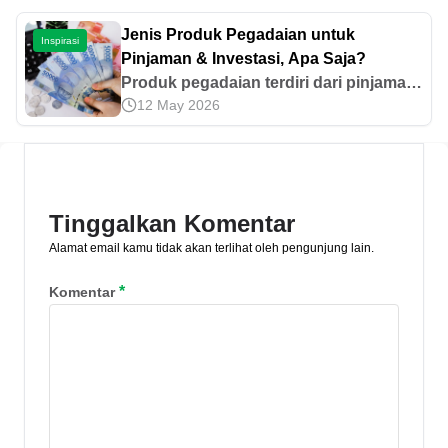
memenuhi kebutuhan berlibur di dalam
negeri maupun ke luar negeri. Yuk, cari
Jenis Produk Pegadaian untuk
Inspirasi
tahu di sini!
Pinjaman & Investasi, Apa Saja?
Produk pegadaian terdiri dari pinjaman
12 May 2026
gadai, non gadai, dan layanan jasa.
Ketahui berbagai layanannya sesuai
kebutuhan dalam artikel ini!
Tinggalkan Komentar
Alamat email kamu tidak akan terlihat oleh pengunjung lain.
*
Komentar