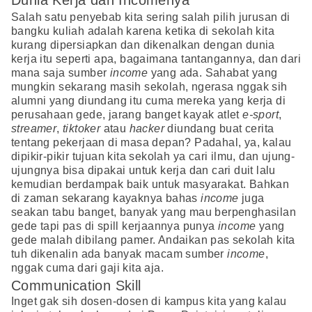
Dunia Kerja dan Incomenya
Salah satu penyebab kita sering salah pilih jurusan di
bangku kuliah adalah karena ketika di sekolah kita
kurang dipersiapkan dan dikenalkan dengan dunia
kerja itu seperti apa, bagaimana tantangannya, dan dari
mana saja sumber
income
yang ada. Sahabat yang
mungkin sekarang masih sekolah, ngerasa nggak sih
alumni yang diundang itu cuma mereka yang kerja di
perusahaan gede, jarang banget kayak atlet
e-sport
,
streamer
,
tiktoker
atau
hacker
diundang buat cerita
tentang pekerjaan di masa depan? Padahal, ya, kalau
dipikir-pikir tujuan kita sekolah ya cari ilmu, dan ujung-
ujungnya bisa dipakai untuk kerja dan cari duit lalu
kemudian berdampak baik untuk masyarakat. Bahkan
di zaman sekarang kayaknya bahas
income
juga
seakan tabu banget, banyak yang mau berpenghasilan
gede tapi pas di spill kerjaannya punya
income
yang
gede malah dibilang pamer. Andaikan pas sekolah kita
tuh dikenalin ada banyak macam sumber
income
,
nggak cuma dari gaji kita aja.
Communication Skill
Inget gak sih dosen-dosen di kampus kita yang kalau