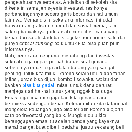
pengetahuannya terbatas. Andaikan di sekolah kita
dikenalin sama jenis-jenis investasi, resikonya,
perbandingannya secara garis besar dan hal umum
lainnya. Memang sih, sekarang informasi ini udah
banyak dan gratis di internet dan sosial media, tapi
saking banyaknya, jadi susah mem-filter mana yang
benar dan salah. Jadi balik lagi ke poin nomor satu dan
punya
critical thinking
baik untuk kita bisa pilah-pilih
informasinya.
Nah, berbicara mengenai menabung dan investasi,
sekolah juga nggak pernah bahas soal gimana
sebetulnya emas juga adalah barang yang sangat
penting untuk kita miliki, karena selain liquid dan tahan
inflasi, emas bisa dijual kembali sewaktu-waktu dan
bahkan
bisa kita gadai
, misal untuk dana darurat,
menjaga dari hal-hal buruk yang nggak kita duga.
Emas juga bisa mengajarkan kita gimana cara
berinvestasi dengan benar. Keterampilan kita dalam hal
mengelola keuangan juga bisa terlatih karena diajarin
cara berinvestasi yang baik. Mungkin dulu kita
beranggapan emas itu adalah benda yang kayaknya
mahal banget buat dibeli, padahal justru sekarang beli