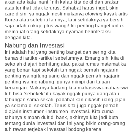
akan ada kata ‘nanti’ nih kalau kita dekil dan urakan
atau terlihat tidak terurus. Sahabat harus inget, skin
care disini ya nggak mesti mukanya
glowing
kayak artis
Korea atau selebriti lainnya, tapi setidaknya ya bersih
saja udah cukup, plus wangi! Ini penting banget untuk
membuat orang setidaknya nyaman berinteraksi
dengan kita.
Nabung dan Investasi
Ini adalah hal yang penting banget dan sering kita
bahas di artikel-artikel sebelumnya. Emang sih, kita di
sekolah diajari berhitung atau pakai rumus matematika
yang benar, tapi sekolah tuh nggak pernah ngajarin
pentingnya ngitung uang dan nggak pernah ngajarin
pentingnya menabung, punya mimpi dan tujuan
keuangan. Makanya kadang kita mahasiswa-mahasiswi
tuh bisa ‘sebokek’ itu kayak nggak punya uang atau
tabungan sama sekali, padahal kan dikasih uang jajan
ya selama di sekolah. Terus kita juga nggak pernah
diajarin instrumen-instrumen investasi. Kita cuma
tahunya simpan duit di bank, akhirnya kita jadi buta
tentang dunia investasi dan ini yang bikin orang-orang
tuh rawan terjebak investasi bodong karena