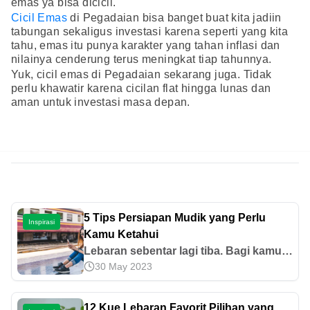
emas ya bisa dicicil.
Cicil Emas
di Pegadaian bisa banget buat kita jadiin
tabungan sekaligus investasi karena seperti yang kita
tahu, emas itu punya karakter yang tahan inflasi dan
nilainya cenderung terus meningkat tiap tahunnya.
Yuk, cicil emas di Pegadaian sekarang juga. Tidak
perlu khawatir karena cicilan flat hingga lunas dan
aman untuk investasi masa depan.
5 Tips Persiapan Mudik yang Perlu
Inspirasi
Kamu Ketahui
Lebaran sebentar lagi tiba. Bagi kamu
30 May 2023
yang berencana pulang ke kampung
halaman, berikut 5 tips persiapan mudik
yang perlu kamu perhatikan
12 Kue Lebaran Favorit Pilihan yang