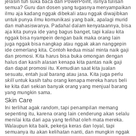
jelasin tuh suka baca dari PowerPoint, isinya tulisan
semua? Guru dan dosen yang tugasnya menyampaikan
ilmu aja kadang nggak dibekali atau nggak diwajibkan
untuk punya ilmu komunikasi yang baik, apalagi murid
dan mahasiswanya. Padahal dalam kenyataannya, bisa
aja kita punya ide yang bagus banget, tapi kalau kita
nggak bisa nyampein dengan baik maka orang lain
juga nggak bisa nangkap atau nggak akan nanggepin
ide cemerlang kita. Contoh
kedua misal minta naik gaji
dan promosi. Kita harus bisa buka omongan dengan
halus dan kasih alasan kenapa kita pantas naik gaji
dan dapat promosi itu. Kemudian saat kita jualan
sesuatu, entah jual barang atau jasa. Kita juga perlu
skill
untuk kasih tahu orang kenapa mereka harus beli
ke kita dari sekian banyak orang yang menjual barang
yang mungkin sama.
Skin Care
Ini terlihat agak
random
, tapi penampilan memang
sepenting itu, karena orang lain cenderung akan selalu
menilai kita dari apa yang terlihat oleh mata mereka.
Walaupun kita baik, pekerja keras dan loyal, tapi
semuanya itu akan kelihatan nanti, dan mungkin nggak