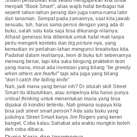
Sistem pendidikan kita selalu mengajarkan kita untuk
menjadi “Book Smart”, alias wajib hafal berbagai hal
seperti tahun-tahun perang dan juga nama-nama latin
dari tanaman. Sempat pada zamannya, saat kita jawab
sesuatu, tuh, harus sama persis dengan yang ada di
buku, salah satu kata saja bisa dikurangi nilainya.
Alhasil generasi kita dibentuk untuk hafal mati tanpa
perlu mengerti konteks dan
big picture
-nya, yang
kemudian ini perlahan-lahan mengunci kreativitas kita.
Padahal dalam realitanya, teori di buku tuh sebenarnya
memang benar, tapi kita suka bingung praktekin teori
yang mana, misal ada investasi yang bilang
“be greedy
when others are fearful”
tapi ada juga yang bilang
“don’t catch the falling knife”
Nah, jadi mana yang benar nih? Di situlah skill Street
Smart itu dibutuhkan, atau simpelnya kita harus punya
critical thinking
untuk menentukan mana yang bisa
dipakai di kondisi tertentu. Nah gimana supaya kita
bisa jadi
street smart person
? Ada satu buku yang
judulnya Street Smart karya Jim Rogers yang keren
banget. Coba kalau Sahabat ada waktu mungkin boleh
deh coba dibaca.