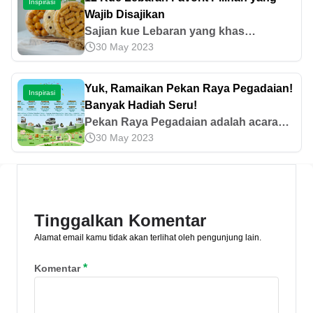
Inspirasi
Wajib Disajikan
Sajian kue Lebaran yang khas
30 May 2023
merupakan salah satu hal menarik
untuk dinantikan setiap tahun. Apa saja
kue yang menjadi favorit semua orang?
Yuk, Ramaikan Pekan Raya Pegadaian!
Inspirasi
Simak di sini!
Banyak Hadiah Seru!
Pekan Raya Pegadaian adalah acara
30 May 2023
hiburan berupa pesta rakyat yang
menyajikan berbagai lomba dan
kegiatan menarik untuk menambah
wawasan finansial.
Tinggalkan Komentar
Alamat email kamu tidak akan terlihat oleh pengunjung lain.
*
Komentar