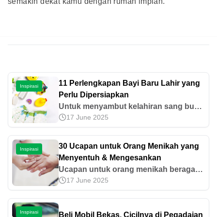
semakin dekat kamu dengan rumah impian.
11 Perlengkapan Bayi Baru Lahir yang
Inspirasi
Perlu Dipersiapkan
Untuk menyambut kelahiran sang buah
17 June 2025
hati, calon orang tua perlu melakukan
persiapan dengan tepat. Inilah
perlengkapan bayi perlu lahir yang
30 Ucapan untuk Orang Menikah yang
Inspirasi
perlu dibeli.
Menyentuh & Mengesankan
Ucapan untuk orang menikah beragam,
17 June 2025
mulai dari yang Islami, simple, hingga
berbahasa Inggris. Cek ide ucapan
yang menyentuh dan berkesan di
Inspirasi
Beli Mobil Bekas, Cicilnya di Pegadaian
artikel ini!