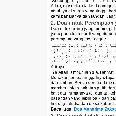
“Sesungguhnya kami milik Allah 
Allah, masukkan ia ke dalam golo
amalnya di surga yang tinggi, beri
kami pahalanya dan jangan Kau t
2. Doa untuk Perempuan
Doa untuk orang yang meninggal 
yaitu pada kata ganti yang diguna
perempuan yang meninggal:
َا وَأَكْرِمْ نُزُلَهَا وَوَسِّعْ مُدْخَلَهَا
َا مِنَ ٱلْخَطَايَا كَمَا يُنَقَّى ٱلثَّوْبُ
ن دَارِهَا وَأَهْلًا خَيْرًا مِّنْ أَهْلِهَا
هَا مِنْ عَذَابِ ٱلْقَبْرِ وَعَذَابِ ٱلنَّارِ
Artinya:
“Ya Allah, ampunilah dia, rahmati
Muliakan tempat tinggalnya, lapa
dan embun. Bersihkan dia dari 
membersihkan pakaian putih dari
baik dari rumahnya (di dunia), ke
pasangan yang lebih baik dari p
lindungilah dia dari siksa kubur s
Baca juga:
Doa Menerima Zakat 
3. Doa untuk Lelaki yang