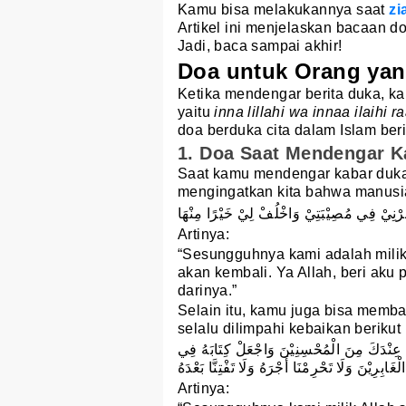
Kamu bisa melakukannya saat
zi
Artikel ini menjelaskan bacaan d
Jadi, baca sampai akhir!
Doa untuk Orang ya
Ketika mendengar berita duka, ka
yaitu
inna lillahi wa innaa ilaihi r
doa berduka cita dalam Islam berik
1. Doa Saat Mendengar K
Saat kamu mendengar kabar duka
mengingatkan kita bahwa manusia
ّ أَجِرْنِيْ فِي مُصِيْبَتِيْ وَاخْلُفْ لِيْ خَيْرًا مِنْهَا
Artinya:
“Sesungguhnya kami adalah mili
akan kembali. Ya Allah, beri aku 
darinya.”
Selain itu, kamu juga bisa mem
selalu dilimpahi kebaikan berikut i
كْتُبْهُ عِنْدَكَ مِنَ الْمُحْسِنِيْنَ وَاجْعَلْ كِتَابَهُ فِي
َابِرِيْنَ وَلَا تَحْرِمْنَا أَجْرَهُ وَلَا تَفْتِنَّا بَعْدَهُ
Artinya: