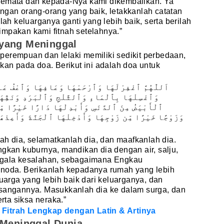
semata dan kepada-Nya kami dikembalikan. Ya
ngan orang-orang yang baik, letakkanlah catatan
lah keluarganya ganti yang lebih baik, serta berilah
impakan kami fitnah setelahnya.”
 yang Meninggal
perempuan dan lelaki memiliki sedikit perbedaan,
kan pada doa. Berikut ini adalah doa untuk
اَللّٰهُمَّ ٱغْفِرْلَهَا وَٱرْحَمْهَا وَعَافِهَا وَٱعْفُ عَنْه
وَٱغْسِلْهَا بِٱلْمَاءِ وَٱلثَّلْجِ وَٱلْبَرَدِ وَنَقِّه
ٱلْأَبْيَضُ مِنَ ٱلدَّنَسِ وَأَبْدِلْهَا دَارًا خَيْرًا مِّ
وَزَوْجًا خَيْرًا مِّن زَوْجِهَا وَأَدْخِلْهَا ٱلْجَنَّةَ وَأَعِذْ
lah dia, selamatkanlah dia, dan maafkanlah dia.
ngkan kuburnya, mandikan dia dengan air, salju,
segala kesalahan, sebagaimana Engkau
 noda. Berikanlah kepadanya rumah yang lebih
luarga yang lebih baik dari keluarganya, dan
asangannya. Masukkanlah dia ke dalam surga, dan
erta siksa neraka.”
Fitrah Lengkap dengan Latin & Artinya
 Meninggal Dunia