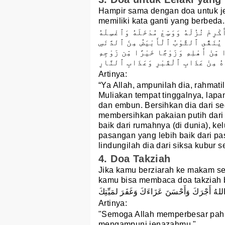
Hampir sama dengan doa untuk je
memiliki kata ganti yang berbeda
ْرِمْ نُزُلَهُ وَوَسِّعْ مُدْخَلَهُ وَٱغْسِلْهُ
يُنَقَّى ٱلثَّوْبُ ٱلْأَبْيَضُ مِنَ ٱلدَّنَسِ
مِّنْ أَهْلِهِ وَزَوْجًا خَيْرًا مِّن زَوْجِهِ
ذْهُ مِنْ عَذَابِ ٱلْقَبْرِ وَعَذَابِ ٱلنَّارِ
Artinya:
“Ya Allah, ampunilah dia, rahmati
Muliakan tempat tinggalnya, lapa
dan embun. Bersihkan dia dari 
membersihkan pakaian putih dari
baik dari rumahnya (di dunia), ke
pasangan yang lebih baik dari p
lindungilah dia dari siksa kubur s
4. Doa Takziah
Jika kamu berziarah ke makam s
kamu bisa membaca doa takziah be
للهُ أَجْرَكَ وَأَحْسَنَ عَزَاءَكَ وَغَفَرَ لمَيِّتِكَ
Artinya:
"Semoga Allah memperbesar pah
mengampuni jenazahmu."