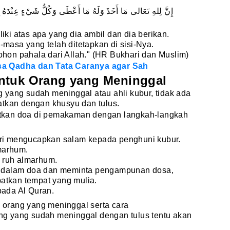
إِنَّ لِلهِ تَعَالى مَا أَخَذَ وَلَهُ مَا أَعْطَى وَكُلُّ شَيْءٍ عِنْدَهُ
i atas apa yang dia ambil dan dia berikan.
asa yang telah ditetapkan di sisi-Nya.
on pahala dari Allah." (HR Bukhari dan Muslim)
a Qadha dan Tata Caranya agar Sah
ntuk Orang yang Meninggal
 yang sudah meninggal atau ahli kubur, tidak ada
atkan dengan khusyu dan tulus.
tkan doa di pemakaman dengan langkah-langkah
 mengucapkan salam kepada penghuni kubur.
marhum.
 ruh almarhum.
dalam doa dan meminta pengampunan dosa,
atkan tempat yang mulia.
pada Al Quran.
k orang yang meninggal serta cara
g yang sudah meninggal dengan tulus tentu akan