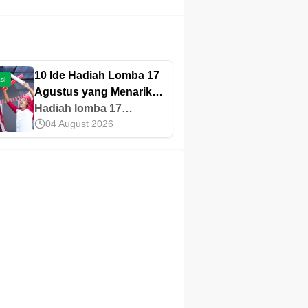
10 Ide Hadiah Lomba 17
si
Agustus yang Menarik
dan Bermanfaat Banget!
Hadiah lomba 17
04 August 2026
Agustus beragam dan
biasanya menjadi
rebutan oleh banyak
orang. Yuk, cari tahu ide-
ide hadiah menarik dan
bermanfaat di sini!