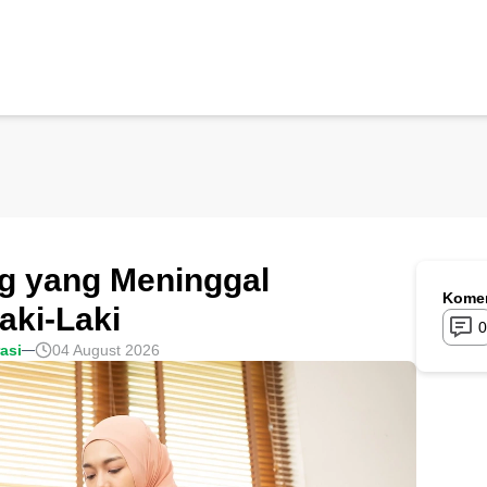
g yang Meninggal
Komen
aki-Laki
0
rasi
04 August 2026