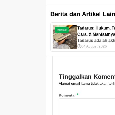
Berita dan Artikel Lai
Tadarus: Hukum, T
Inspirasi
Cara, & Manfaatnya
Umat Islam
Tadarus adalah akti
04 August 2026
membaca dan
mempelajari Al-Qur
yang menjadi salah
amalan penting bag
umat Islam. Baca
Tinggalkan Komen
informasi selengk
Alamat email kamu tidak akan terli
di artikel ini!
*
Komentar