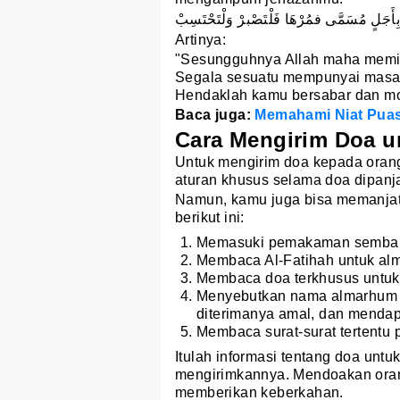
 بِأَجَلٍ مُسَمَّى فمُرْهَا فَلْتَصْبرْ وَلْتَحْتَسِبْ
Artinya:
"Sesungguhnya Allah maha memilik
Segala sesuatu mempunyai masa-m
Hendaklah kamu bersabar dan moh
Baca juga:
Memahami Niat Puas
Cara Mengirim Doa u
Untuk mengirim doa kepada orang
aturan khusus selama doa dipanj
Namun, kamu juga bisa memanja
berikut ini:
Memasuki pemakaman sembari
Membaca Al-Fatihah untuk al
Membaca doa terkhusus untuk
Menyebutkan nama almarhum 
diterimanya amal, dan mendap
Membaca surat-surat tertentu 
Itulah informasi tentang doa untu
mengirimkannya. Mendoakan oran
memberikan keberkahan.