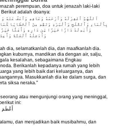
nazah perempuan, doa untuk jenazah laki-laki
. Berikut adalah doanya:
اَللّٰهُمَّ ٱغْفِرْلَهُ وَٱرْحَمْهُ وَعَافِهِ وَٱعْفُ عَنْهُ وَأَك
بِٱلْمَاءِ وَٱلثَّلْجِ وَٱلْبَرَدِ وَنَقِّهِ مِنَ ٱلْخَطَايَا كَمَا 
وَأَبْدِلْهُ دَارًا خَيْرًا مِّن دَارِهِ وَأَهْلًا خَيْرًا 
وَأَدْخِلْهُ ٱلْجَنَّةَ وَأَعِ
lah dia, selamatkanlah dia, dan maafkanlah dia.
ngkan kuburnya, mandikan dia dengan air, salju,
segala kesalahan, sebagaimana Engkau
 noda. Berikanlah kepadanya rumah yang lebih
luarga yang lebih baik dari keluarganya, dan
asangannya. Masukkanlah dia ke dalam surga, dan
erta siksa neraka.”
eseorang atau mengunjungi orang yang meninggal,
rikut ini:
أَعْظَمَ ا
alamu, dan menjadikan baik musibahmu, dan