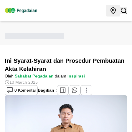
Ini Syarat-Syarat dan Prosedur Pembuatan
Akta Kelahiran
Oleh
Sahabat Pegadaian
dalam
Inspirasi
10 March 2025
0 Komentar
Bagikan :