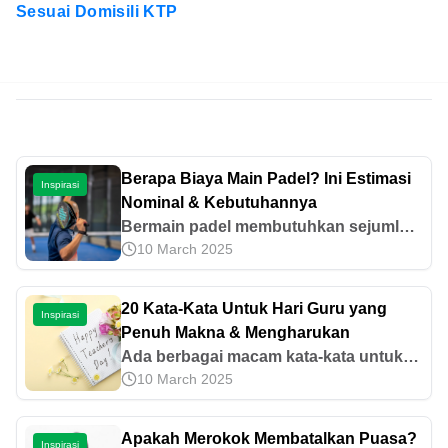
Sesuai Domisili KTP
Berapa Biaya Main Padel? Ini Estimasi
Inspirasi
Nominal & Kebutuhannya
Bermain padel membutuhkan sejumlah
10 March 2025
biaya, mulai dari untuk perlengkapan
hingga sewa lapangan. Lantas, berapa
biaya main padel? Simak di sini!
20 Kata-Kata Untuk Hari Guru yang
Inspirasi
Penuh Makna & Mengharukan
Ada berbagai macam kata-kata untuk
10 March 2025
Hari Guru yang bisa kamu siapkan dan
sampaikan. Kira-kira, apa saja ucapan
tersebut? Simak selengkapnya di sini,
Apakah Merokok Membatalkan Puasa?
Inspirasi