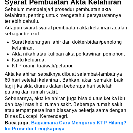
Syarat Pembuatan Akta Kelahiran
Sebelum mempelajari prosedur pembuatan akta
kelahiran, penting untuk mengetahui persyaratannya
terlebih dahulu.
Adapun syarat-syarat pembuatan akta kelahiran adalah
sebagai berikut:
Surat keterangan lahir dari dokter/bidan/penolong
kelahiran.
Akta nikah atau kutipan akta perkawinan pemohon.
Kartu keluarga.
KTP orang tua/wali/pelapor.
Akta kelahiran sebaiknya dibuat selambat-lambatnya
60 hari setelah kelahiran. Bahkan, akan semakin baik
lagi jika akta diurus dalam beberapa hari setelah
pulang dari rumah sakit.
Sebenarnya, akta kelahiran juga bisa diurus ketika ibu
dan bayi masih di rumah sakit. Beberapa rumah sakit
atau tempat persalinan biasanya bekerja sama dengan
Dinas Dukcapil Kemendagri.
Baca juga:
Bagaimana Cara Mengurus KTP Hilang?
Ini Prosedur Lengkapnya