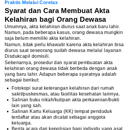
Praktis Melalui Coretax
Syarat dan Cara Membuat Akta
Kelahiran bagi Orang Dewasa
Umumnya, akta kelahiran diurus saat anak baru lahir.
Namun, pada beberapa kasus, orang dewasa mungkin
saja belum memiliki akta kelahiran.
Namun, tidak perlu khawatir karena akta kelahiran bisa
diurus saat seseorang sudah dewasa melalui layanan
Disdukcapil domisili.
Sebenarnya, prosedur dan syarat pembuatan akta
kelahiran orang dewasa tidak berbeda dengan anak
yang baru lahir. Adapun beberapa syaratnya adalah
sebagai berikut:
Fotokopi surat keterangan kelahiran dari rumah
sakit/puskesmas, atau fasilitas kesehatan lainnya.
Salinan buku nikah/kutipan akta perkawinan/bukti
lain yang sah.
Salinan Kartu Keluarga (KK) tempat penduduk
terdaftar atau akan dicatat sebagai anggota
keluarga.
Berita acara dari kepolisian bagi individu yang asal