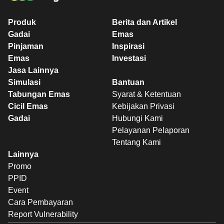
Produk
Berita dan Artikel
Gadai
Emas
Pinjaman
Inspirasi
Emas
Investasi
Jasa Lainnya
Simulasi
Bantuan
Tabungan Emas
Syarat & Ketentuan
Cicil Emas
Kebijakan Privasi
Gadai
Hubungi Kami
Pelayanan Pelaporan
Tentang Kami
Lainnya
Promo
PPID
Event
Cara Pembayaran
Report Vulnerability