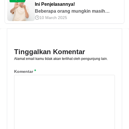
ya!
Ini Penjelasannya!
Beberapa orang mungkin masih
10 March 2025
mendebatkan perkara apakah merokok
membatalkan puasa. Mari simak
penjelasan selengkapnya di sini.
Tinggalkan Komentar
Alamat email kamu tidak akan terlihat oleh pengunjung lain.
*
Komentar