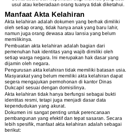
usul atau keberadaan orang tuanya tidak diketahui.
Manfaat Akta Kelahiran
Akta kelahiran adalah dokumen yang berhak dimiliki
oleh setiap orang, tidak hanya anak yang baru lahir,
namun juga orang dewasa atau lansia yang belum
memilikinya.
Pembuatan akta kelahiran adalah bagian dari
pemenuhan hak identitas yang wajib dimiliki oleh
setiap warga negara. Ini merupakan hak dasar yang
dijamin oleh negara.
Pengurusan akta kelahiran tidak memiliki batasan usia.
Masyarakat yang belum memiliki akta kelahiran dapat
segera mengajukan permohonan di kantor Dinas
Dukcapil sesuai dengan domisilinya.
Akta kelahiran tidak hanya berfungsi sebagai bukti
identitas resmi, tetapi juga menjadi dasar data
kependudukan yang akurat.
Dokumen ini sangat penting untuk perencanaan
pembangunan yang efektif dan tepat sasaran. Secara
lebih spesifik, manfaat akta kelahiran adalah sebagai
berikut: