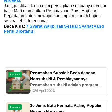
terdekat
.
Jadi, pastikan kamu mempersiapkan semuanya dengan
baik. Mari manfaatkan Pembiayaan Porsi Haji dari
Pegadaian untuk mewujudkan impian ibadah hajimu
secara lebih terencana.
Baca juga:
7 Syarat Wajib Haji Sesuai Syariat yang
Perlu Diketahui
Perumahan Subsidi: Beda dengan
Inspirasi
Nonsubsidi & Pembiayaannya
Perumahan subsidi adalah program
26 April 2026
pemerintah untuk membantu
masyarakat mendapatkan hunian
dengan harga terjangkau. Simak
10 Jenis Batu Permata Paling Populer
Inspirasi
selengkapnya di sini!
Beserta Harganya