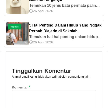
Temukan 10 jenis batu permata paling
26 April 2026
populer di dunia. Jelajahi keunikan
berharga dari berlian, zamrud, safir, dan
Zamrud, lengkap di sini.
5 Hal Penting Dalam Hidup Yang Nggak
Inspirasi
Pernah Diajarin di Sekolah
Temukan hal-hal penting dalam hidup
26 April 2026
yang sering terlewatkan di pelajaran
sekolah: keterampilan komunikasi,
hubungan sosial, manajemen
keuangan dan banyak lagi.
Tinggalkan Komentar
Alamat email kamu tidak akan terlihat oleh pengunjung lain.
*
Komentar