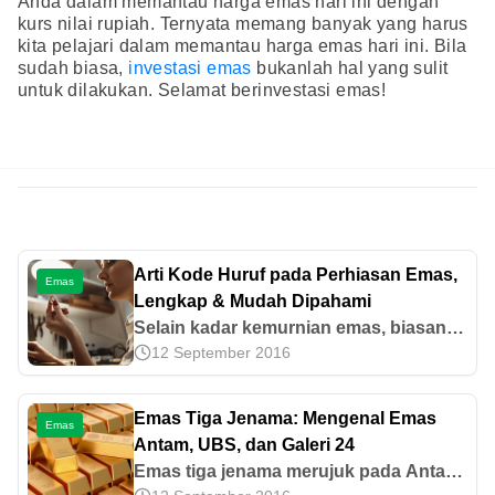
Anda dalam memantau harga emas hari ini dengan
kurs nilai rupiah. Ternyata memang banyak yang harus
kita pelajari dalam memantau harga emas hari ini. Bila
sudah biasa,
investasi emas
bukanlah hal yang sulit
untuk dilakukan. Selamat berinvestasi emas!
Arti Kode Huruf pada Perhiasan Emas,
Emas
Lengkap & Mudah Dipahami
Selain kadar kemurnian emas, biasanya
12 September 2016
tertera kode huruf pada permukaan
perhiasan emas. Yuk kenali arti kode
huruf pada perhiasan emas di artikel
Emas Tiga Jenama: Mengenal Emas
Emas
ini!
Antam, UBS, dan Galeri 24
Emas tiga jenama merujuk pada Antam,