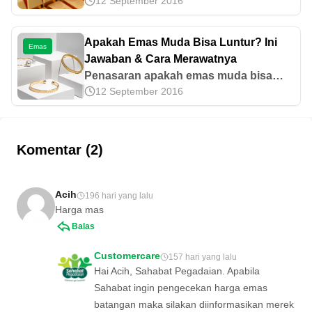
12 September 2016
UBS, dan Galeri 24 sebagai merek emas
batangan populer di Indonesia. Kenali
perbedaan dan keunggulannya di sini.
Apakah Emas Muda Bisa Luntur? Ini
Emas
Jawaban & Cara Merawatnya
Penasaran apakah emas muda bisa
12 September 2016
luntur? Mari temukan dan simak
jawaban ilmiah, faktor perubahan
warna, hingga cara merawatnya secara
lengkap di artikel ini!
Komentar (2)
Acih
196 hari yang lalu
Harga mas
Balas
Customercare
157 hari yang lalu
Hai Acih, Sahabat Pegadaian. Apabila
Sahabat ingin pengecekan harga emas
batangan maka silakan diinformasikan merek