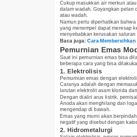
Cukup masukkan air merkuri atau
dalam wadah. Goyangkan pelan d
atau wadah.
Namun perlu diperhatikan bahwa c
yang menempel dapat meresap ke
menyebabkan kerusakan saluran 
Baca juga:
Cara Membersihkan 
Pemurnian Emas Mo
Saat ini pemurnian emas bisa di
beberapa cara yang bisa dilakuk
1. Elektrolisis
Pemurnian emas dengan elektroli
Caranya adalah dengan memasuk
larutan elektrolit asam klorida da
Dengan dialiri arus listrik, pemis
Anoda akan menghilang dan logam
mengendap di bawah.
Emas yang murni akan berpindah 
negatif yang disebut dengan kato
2. Hidrometalurgi
Selain elektrolisis, proses pem