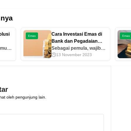
nnya
lusi
Cara Investasi Emas di
Emas
Emas
Bank dan Pegadaian
amu
untuk Pemula
Sebagai pemula, wajib
13 November 2023
g
tahu cara investasi emas
.
di bank dan Pegadaian.
ja
Prosesnya cepat,
bung
mudah, dan juga aman.
annya
Berikut informasi dan
tar
tipsnya.
hat oleh pengunjung lain.