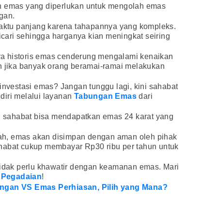
an emas yang diperlukan untuk mengolah emas
gan.
ktu panjang karena tahapannya yang kompleks.
dicari sehingga harganya kian meningkat seiring
cara historis emas cenderung mengalami kenaikan
an jika banyak orang beramai-ramai melakukan
rinvestasi emas? Jangan tunggu lagi, kini sahabat
diri melalui layanan
Tabungan Emas
dari
sahabat bisa mendapatkan emas 24 karat yang
h, emas akan disimpan dengan aman oleh pihak
habat cukup membayar Rp30 ribu per tahun untuk
tidak perlu khawatir dengan keamanan emas. Mari
i
Pegadaian
!
angan VS Emas Perhiasan, Pilih yang Mana?