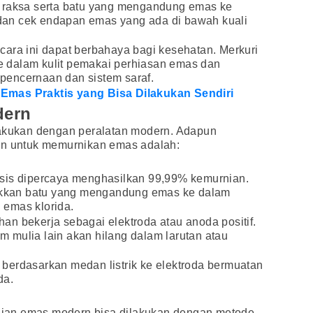
 raksa serta batu yang mengandung emas ke
an cek endapan emas yang ada di bawah kuali
ara ini dapat berbahaya bagi kesehatan. Merkuri
 dalam kulit pemakai perhiasan emas dan
pencernaan dan sistem saraf.
Emas Praktis yang Bisa Dilakukan Sendiri
dern
lakukan dengan peralatan modern. Adapun
an untuk memurnikan emas adalah:
sis dipercaya menghasilkan 99,99% kemurnian.
kan batu yang mengandung emas ke dalam
n emas klorida.
ahan bekerja sebagai elektroda atau anoda positif.
 mulia lain akan hilang dalam larutan atau
berdasarkan medan listrik ke elektroda bermuatan
da.
urnian emas modern bisa dilakukan dengan metode