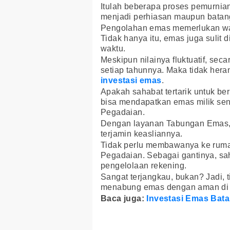
Itulah beberapa proses pemurni
menjadi perhiasan maupun batan
Pengolahan emas memerlukan wa
Tidak hanya itu, emas juga sulit 
waktu.
Meskipun nilainya fluktuatif, se
setiap tahunnya. Maka tidak her
investasi emas
.
Apakah sahabat tertarik untuk be
bisa mendapatkan emas milik sen
Pegadaian.
Dengan layanan Tabungan Emas, 
terjamin keasliannya.
Tidak perlu membawanya ke ruma
Pegadaian. Sebagai gantinya, sa
pengelolaan rekening.
Sangat terjangkau, bukan? Jadi, 
menabung emas dengan aman d
Baca juga:
Investasi Emas Bat