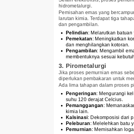
hidrometalurgi.
Pemisahan emas yang bercampur 
larutan kimia. Terdapat tiga tahap
dan pengambilan.
Pelindian
: Melarutkan batuan
Pemekatan
: Meningkatkan ko
dan menghilangkan kotoran.
Pengambilan
: Mengambil ema
membentuknya sesuai kebutu
3. Pirometalurgi
Jika proses pemurnian emas sebe
diperlukan pembakaran untuk men
Ada lima tahapan dalam proses pir
Pengeringan
: Mengurangi k
suhu 120 derajat Celcius.
Pemanggangan
: Memanaska
kimia lain.
Kalsinasi
: Dekomposisi dari 
Peleburan
: Melelehkan batu 
Pemurnian
: Memisahkan logam