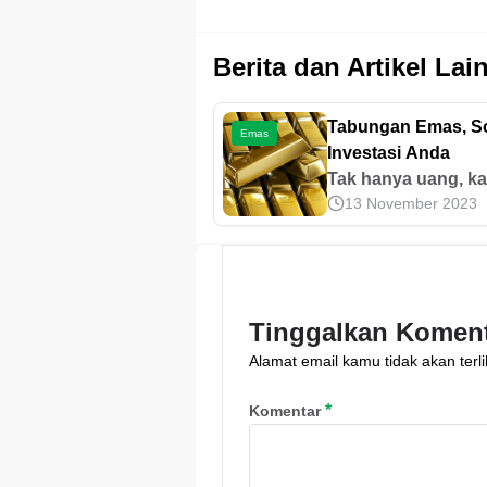
Berita dan Artikel Lai
Tabungan Emas, So
Emas
Investasi Anda
Tak hanya uang, k
13 November 2023
juga bisa menabun
emas di Pegadaian
Sebenarnya, apa sa
keuntungan mena
emas? Simak ulas
Tinggalkan Komen
di sini.
Alamat email kamu tidak akan terli
*
Komentar