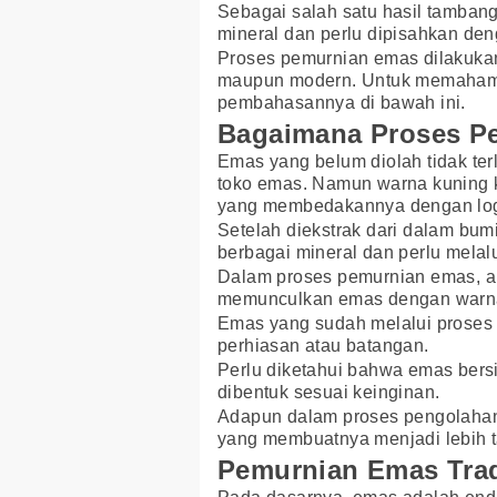
Sebagai salah satu hasil tambang
mineral dan perlu dipisahkan den
Proses pemurnian emas dilakukan
maupun modern. Untuk memahamin
pembahasannya di bawah ini.
Bagaimana Proses P
Emas yang belum diolah tidak terli
toko emas. Namun warna kuning k
yang membedakannya dengan log
Setelah diekstrak dari dalam bu
berbagai mineral dan perlu melal
Dalam proses pemurnian emas, ak
memunculkan emas dengan warna 
Emas yang sudah melalui proses 
perhiasan atau batangan.
Perlu diketahui bahwa emas bers
dibentuk sesuai keinginan.
Adapun dalam proses pengolahan 
yang membuatnya menjadi lebih t
Pemurnian Emas Trad