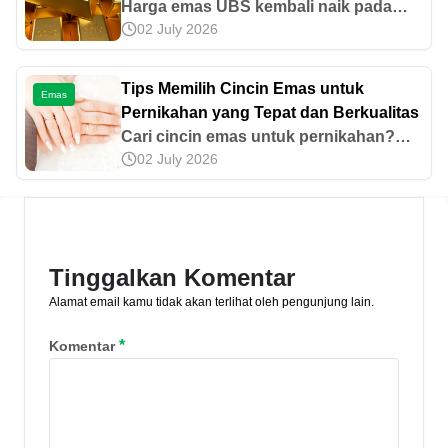
Harga emas UBS kembali naik pada
02 July 2026
April 2026. Cek harga mulai 0,5 gram
hingga 500 gram serta faktor kenaikan
harga dan cara cek real time di
Tips Memilih Cincin Emas untuk
Emas
Pegadaian.
Pernikahan yang Tepat dan Berkualitas
Cari cincin emas untuk pernikahan?
02 July 2026
Temukan panduan memilih cincin emas
yang cocok, elegan, dan awet dipakai
seumur hidup.
Tinggalkan Komentar
Alamat email kamu tidak akan terlihat oleh pengunjung lain.
*
Komentar