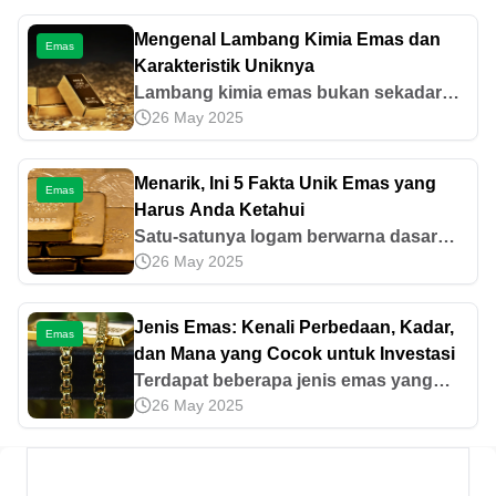
Mengenal Lambang Kimia Emas dan
Emas
Karakteristik Uniknya
Lambang kimia emas bukan sekadar
26 May 2025
simbol, tetapi mencerminkan nilai
investasi yang tidak lekang oleh waktu.
Yuk, simak informasi selengkapnya di
Menarik, Ini 5 Fakta Unik Emas yang
Emas
artikel ini!
Harus Anda Ketahui
Satu-satunya logam berwarna dasar
26 May 2025
kuning ini juga memiliki beberapa fakta
unik yang menarik untuk diketahui.
Jenis Emas: Kenali Perbedaan, Kadar,
Emas
dan Mana yang Cocok untuk Investasi
Terdapat beberapa jenis emas yang
26 May 2025
biasanya dijadikan sebagai aset
investasi. Seperti apa masing-masing
karakteristiknya? Simak penjelasannya
di sini!