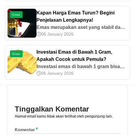
dengan tepat. Mari ketahui cara
menghitung zakat mal emas yang tepat
Kapan Harga Emas Turun? Begini
Emas
di sini.
Penjelasan Lengkapnya!
Emas merupakan aset yang stabil dan
06 January 2026
nilainya kerap mengalami kenaikan.
Namun, apakah harga emas bisa
turun? Simak penjelasannya di artikel
Investasi Emas di Bawah 1 Gram,
Emas
ini, yuk!
Apakah Cocok untuk Pemula?
Investasi emas di bawah 1 gram bisa
06 January 2026
jadi langkah awal membangun aset
jangka panjang. Ketahui keunggulan
dan cara praktis untuk pemula berikut
ini.
Tinggalkan Komentar
Alamat email kamu tidak akan terlihat oleh pengunjung lain.
*
Komentar