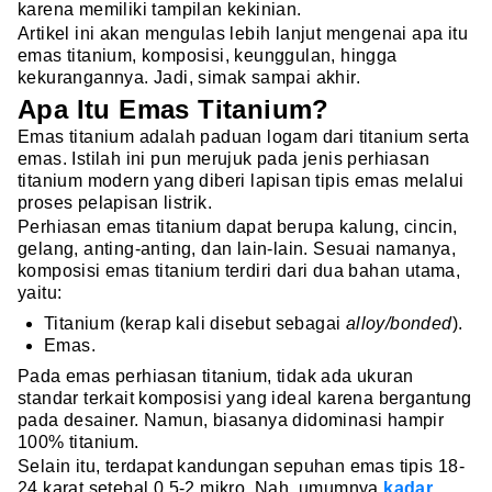
karena memiliki tampilan kekinian.
Artikel ini akan mengulas lebih lanjut mengenai apa itu
emas titanium, komposisi, keunggulan, hingga
kekurangannya. Jadi, simak sampai akhir.
Apa Itu Emas Titanium?
Emas titanium adalah paduan logam dari titanium serta
emas. Istilah ini pun merujuk pada jenis perhiasan
titanium modern yang diberi lapisan tipis emas melalui
proses pelapisan listrik.
Perhiasan emas titanium dapat berupa kalung, cincin,
gelang, anting-anting, dan lain-lain. Sesuai namanya,
komposisi emas titanium terdiri dari dua bahan utama,
yaitu:
Titanium (kerap kali disebut sebagai
alloy/bonded
).
Emas.
Pada emas perhiasan titanium, tidak ada ukuran
standar terkait komposisi yang ideal karena bergantung
pada desainer. Namun, biasanya didominasi hampir
100% titanium.
Selain itu, terdapat kandungan sepuhan emas tipis 18-
24 karat setebal 0,5-2 mikro. Nah, umumnya
kadar