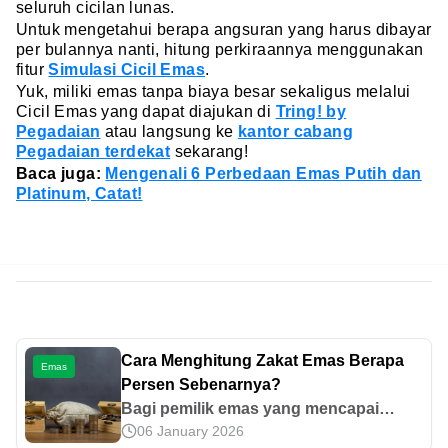
seluruh cicilan lunas.
Untuk mengetahui berapa angsuran yang harus dibayar
per bulannya nanti, hitung perkiraannya menggunakan
fitur
Simulasi Cicil Emas
.
Yuk, miliki emas tanpa biaya besar sekaligus melalui
Cicil Emas yang dapat diajukan di
Tring! by
Pegadaian
atau langsung ke
kantor cabang
Pegadaian terdekat
sekarang!
Baca juga:
Mengenali 6 Perbedaan Emas Putih dan
Platinum, Catat!
Cara Menghitung Zakat Emas Berapa
Emas
Persen Sebenarnya?
Bagi pemilik emas yang mencapai
06 January 2026
nisab, ketahui perhitungan zakat mal