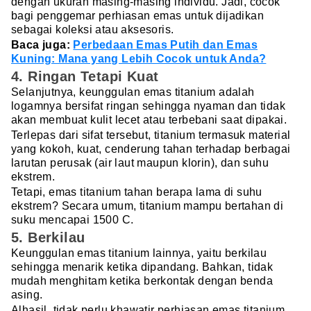
dengan ukuran masing-masing individu. Jadi, cocok
bagi penggemar perhiasan emas untuk dijadikan
sebagai koleksi atau aksesoris.
Baca juga:
Perbedaan Emas Putih dan Emas
Kuning: Mana yang Lebih Cocok untuk Anda?
4. Ringan Tetapi Kuat
Selanjutnya, keunggulan emas titanium adalah
logamnya bersifat ringan sehingga nyaman dan tidak
akan membuat kulit lecet atau terbebani saat dipakai.
Terlepas dari sifat tersebut, titanium termasuk material
yang kokoh, kuat, cenderung tahan terhadap berbagai
larutan perusak (air laut maupun klorin), dan suhu
ekstrem.
Tetapi, emas titanium tahan berapa lama di suhu
ekstrem? Secara umum, titanium mampu bertahan di
suku mencapai 1500 C.
5. Berkilau
Keunggulan emas titanium lainnya, yaitu berkilau
sehingga menarik ketika dipandang. Bahkan, tidak
mudah menghitam ketika berkontak dengan benda
asing.
Alhasil, tidak perlu khawatir perhiasan emas titanium