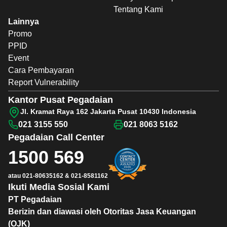
Tentang Kami
Lainnya
Promo
PPID
Event
Cara Pembayaran
Report Vulnerability
Kantor Pusat Pegadaian
Jl. Kramat Raya 162 Jakarta Pusat 10430 Indonesia
021 3155 550
021 8063 5162
Pegadaian
Call Center
1500 569
atau
021-80635162
&
021-8581162
Ikuti Media Sosial Kami
PT Pegadaian
Berizin dan diawasi oleh Otoritas Jasa Keuangan
(OJK)