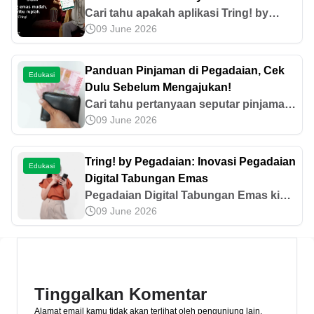
Cari tahu apakah aplikasi Tring! by
09 June 2026
Pegadaian aman, lengkap dengan
sistem keamanan serta tips menjaga
akun tetap terlindungi pada artikel ini.
Panduan Pinjaman di Pegadaian, Cek
Edukasi
Dulu Sebelum Mengajukan!
Cari tahu pertanyaan seputar pinjaman
09 June 2026
di Pegadaian, mulai dari jenis hingga
kemudahan perpanjang pinjamannya
pada artikel ini!
Tring! by Pegadaian: Inovasi Pegadaian
Edukasi
Digital Tabungan Emas
Pegadaian Digital Tabungan Emas kini
09 June 2026
hadir melalui Tring! by Pegadaian.
Ketahui cara membuka rekening,
membeli emas, serta berbagai
keunggulannya di sini.
Tinggalkan Komentar
Alamat email kamu tidak akan terlihat oleh pengunjung lain.