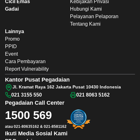
Cicil Emas
Kebijakan Privasi
Gadai
Hubungi Kami
Pelayanan Pelaporan
Tentang Kami
Lainnya
Promo
PPID
Event
Cara Pembayaran
Report Vulnerability
Kantor Pusat Pegadaian
Jl. Kramat Raya 162 Jakarta Pusat 10430 Indonesia
021 3155 550
021 8063 5162
Pegadaian
Call Center
1500 569
atau
021-80635162
&
021-8581162
Ikuti Media Sosial Kami