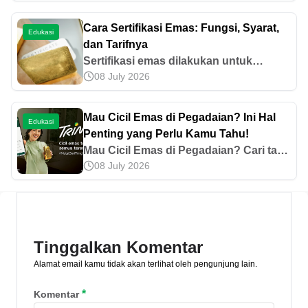
keamanan dan tips menjaga akun tetap
terlindungi dalam artikel ini!
Cara Sertifikasi Emas: Fungsi, Syarat,
Edukasi
dan Tarifnya
Sertifikasi emas dilakukan untuk
08 July 2026
memastikan keaslian dan kualitasnya.
Ketahui cara sertifikasi emas hingga
Jasa Sertifikasi Pegadaian yang bisa
Mau Cicil Emas di Pegadaian? Ini Hal
Edukasi
diandalkan.
Penting yang Perlu Kamu Tahu!
Mau Cicil Emas di Pegadaian? Cari tahu
08 July 2026
cara kerja, DP, bunga, syarat, hingga
cara ajukan Cicil Emas Pegadaian pada
artikel ini!
Tinggalkan Komentar
Alamat email kamu tidak akan terlihat oleh pengunjung lain.
*
Komentar