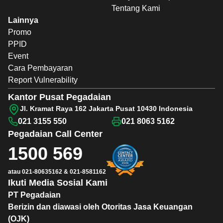
Tentang Kami
Lainnya
Promo
PPID
Event
Cara Pembayaran
Report Vulnerability
Kantor Pusat Pegadaian
Jl. Kramat Raya 162 Jakarta Pusat 10430 Indonesia
021 3155 550
021 8063 5162
Pegadaian
Call Center
1500 569
atau
021-80635162
&
021-8581162
Ikuti Media Sosial Kami
PT Pegadaian
Berizin dan diawasi oleh Otoritas Jasa Keuangan
(OJK)