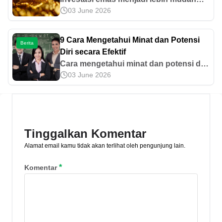
03 June 2026
berkat fitur Tabungan Emas dan Cicil
Emas yang tersedia di aplikasi Tring! by
Pegadaian. Pahami prosedurnya di sini.
9 Cara Mengetahui Minat dan Potensi
Berita
Diri secara Efektif
Cara mengetahui minat dan potensi diri
03 June 2026
mencakup menemukan hal yang
disukai, mencoba hal baru, hingga tes
minat dan bakat. Simak lebih lanjut di
sini!
Tinggalkan Komentar
Alamat email kamu tidak akan terlihat oleh pengunjung lain.
*
Komentar