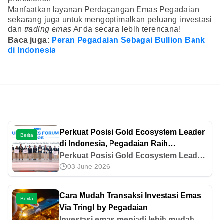
Manfaatkan layanan Perdagangan Emas Pegadaian
sekarang juga untuk mengoptimalkan peluang investasi
dan
trading emas
Anda secara lebih terencana!
Baca juga:
Peran Pegadaian Sebagai Bullion Bank
di Indonesia
Perkuat Posisi Gold Ecosystem Leader
Berita
di Indonesia, Pegadaian Raih
Penghargaan Best Innovation Lewat
Perkuat Posisi Gold Ecosystem Leader
03 June 2026
ATM Emas
di Indonesia, Pegadaian Raih
Penghargaan Best Innovation Lewat
ATM Emas
Cara Mudah Transaksi Investasi Emas
Berita
Via Tring! by Pegadaian
Investasi emas menjadi lebih mudah