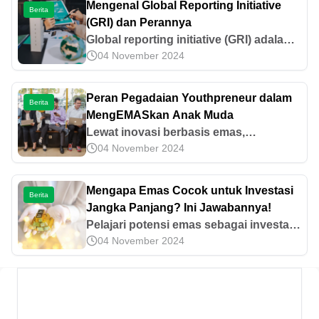
Mengenal Global Reporting Initiative
Berita
(GRI) dan Perannya
Global reporting initiative (GRI) adalah
04 November 2024
standar pelaporan keberlanjutan yang
digunakan perusahaan di seluruh
dunia. Simak manfaat dan cara kerjanya
Peran Pegadaian Youthpreneur dalam
Berita
di sini.
MengEMASkan Anak Muda
Lewat inovasi berbasis emas,
04 November 2024
Pegadaian Youthpreneur
mengEMASkan generasi muda melalui
edukasi finansial, pelatihan bisnis, dan
Mengapa Emas Cocok untuk Investasi
Berita
pembiayaan usaha.
Jangka Panjang? Ini Jawabannya!
Pelajari potensi emas sebagai investasi
04 November 2024
emas jangka panjang yang stabil, mulai
dari jenis, hingga tips memulainya.
Baca selengkapnya di sini!