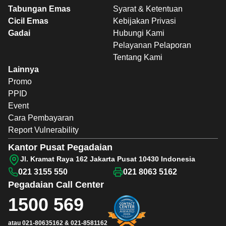
Tabungan Emas
Syarat & Ketentuan
Cicil Emas
Kebijakan Privasi
Gadai
Hubungi Kami
Pelayanan Pelaporan
Tentang Kami
Lainnya
Promo
PPID
Event
Cara Pembayaran
Report Vulnerability
Kantor Pusat Pegadaian
Jl. Kramat Raya 162 Jakarta Pusat 10430 Indonesia
021 3155 550
021 8063 5162
Pegadaian
Call Center
1500 569
atau
021-80635162
&
021-8581162