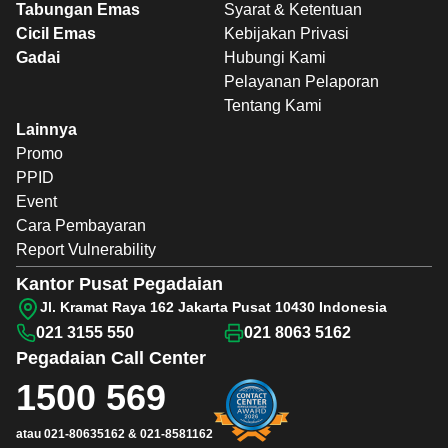
Tabungan Emas
Syarat & Ketentuan
Cicil Emas
Kebijakan Privasi
Gadai
Hubungi Kami
Pelayanan Pelaporan
Tentang Kami
Lainnya
Promo
PPID
Event
Cara Pembayaran
Report Vulnerability
Kantor Pusat Pegadaian
Jl. Kramat Raya 162 Jakarta Pusat 10430 Indonesia
021 3155 550
021 8063 5162
Pegadaian
Call Center
1500 569
atau
021-80635162
&
021-8581162