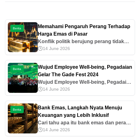
Memahami Pengaruh Perang Terhadap
Berita
Harga Emas di Pasar
Konflik politik berujung perang tidak
14 June 2026
hanya berdampak pada nilai mata uang,
tetapi juga harga emas. Mari pahami
pengaruh perang terhadap harga emas.
Wujud Employee Well-being, Pegadaian
Berita
Gelar The Gade Fest 2024
Wujud Employee Well-being, Pegadaian
14 June 2026
Gelar The Gade Fest 2024
Bank Emas, Langkah Nyata Menuju
Berita
Keuangan yang Lebih Inklusif
Cari tahu apa itu bank emas dan peran
14 June 2026
Pegadaian sebagai bank emas pertama
di Indonesia dalam membangun sistem