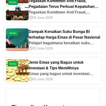
Tegaskan Komitmen Anti Fraud,
Berita
Pegadaian Terus Perkuat Kepatuhan
dan Transparansi Perusahaan
Tegaskan Komitmen Anti Fraud,
03 June 2026
Pegadaian Terus Perkuat Kepatuhan
dan Transparansi Perusahaan
Dampak Kenaikan Suku Bunga BI
Berita
terhadap Harga Emas di Pasar Nasional
Pelajari bagaimana kenaikan suku
03 June 2026
bunga BI memengaruhi harga emas di
pasar nasional beserta dampaknya.
Simak penjelasan lengkapnya pada
Jenis Emas yang Bagus untuk
Berita
artikel ini!
Investasi & Tips Memilihnya
Emas yang bagus untuk investasi
03 June 2026
meliputi emas batangan, digital, hingga
koin. Simak jenis dan tips memilih emas
yang tepat di sini.