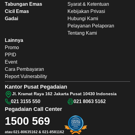
Tabungan Emas
Syarat & Ketentuan
Cicil Emas
Kebijakan Privasi
Gadai
Hubungi Kami
Pelayanan Pelaporan
Tentang Kami
Lainnya
Promo
PPID
Event
Cara Pembayaran
Report Vulnerability
Kantor Pusat Pegadaian
Jl. Kramat Raya 162 Jakarta Pusat 10430 Indonesia
021 3155 550
021 8063 5162
Pegadaian
Call Center
1500 569
atau
021-80635162
&
021-8581162