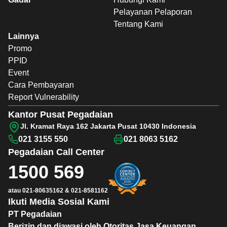
Pelayanan Pelaporan
Tentang Kami
Lainnya
Promo
PPID
Event
Cara Pembayaran
Report Vulnerability
Kantor Pusat Pegadaian
Jl. Kramat Raya 162 Jakarta Pusat 10430 Indonesia
021 3155 550
021 8063 5162
Pegadaian
Call Center
1500 569
atau
021-80635162
&
021-8581162
Ikuti Media Sosial Kami
PT Pegadaian
Berizin dan diawasi oleh Otoritas Jasa Keuangan