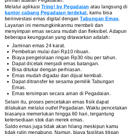
pilihan adalah Pegadaian.
Melalui aplikasi
Tring! by Pegadaian
atau langsung di
kantor cabang Pegadaian terdekat
, kamu bisa
berinvestasi emas digital dengan
Tabungan Emas
.
Layanan ini memungkinkanmu membeli dan
menyimpan emas secara mudah dan fleksibel. Adapun
beberapa keunggulan yang ditawarkan adalah:
Jaminan emas 24 karat.
Pembelian mulai dari Rp10 ribuan.
Biaya pengelolaan ringan Rp30 ribu per tahun.
Dapat dicetak menjadi emas batangan.
Bisa ditukar dengan perhiasan.
Emas mudah digadai dan dijual kembali.
Dapat ditransfer ke sesama pemilik Tabungan
Emas.
Emas tersimpan secara aman di Pegadaian.
Selain itu, proses pencetakan emas fisik dapat
dilakukan melalui
outlet
Pegadaian. Waktu pencetakan
biasanya memerlukan hingga 60 hari, tergantung
ketersediaan stok dan merek emas.
Saldo emas juga tidak akan hilang meskipun kamu
tidak rutin menabung. Namun, biaya fasilitas titipan