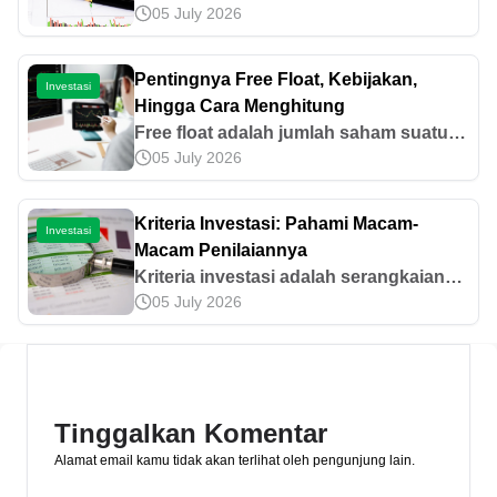
05 July 2026
digunakan untuk menilai kinerja suatu
investasi. Cari tahu apa saja jenis dan
cara perhitungannya dalam artikel ini,
Pentingnya Free Float, Kebijakan,
Investasi
yuk
Hingga Cara Menghitung
Free float adalah jumlah saham suatu
05 July 2026
perusahaan yang tersedia untuk
diperjualbelikan di pasar secara bebas.
Ketahui kebijakan hingga cara
Kriteria Investasi: Pahami Macam-
Investasi
hitungnya di sini!
Macam Penilaiannya
Kriteria investasi adalah serangkaian
05 July 2026
penilaian yang digunakan oleh investor
dalam menganalisis peluang dan risiko
investasi. Ini informasi lengkapnya.
Tinggalkan Komentar
Alamat email kamu tidak akan terlihat oleh pengunjung lain.