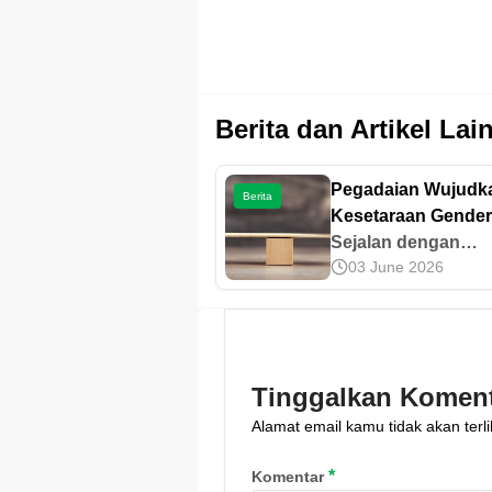
Berita dan Artikel Lai
Pegadaian Wujudk
Berita
Kesetaraan Gender
Inklusivitas Melalui
Sejalan dengan
03 June 2026
Literasi & Akses
Sustainable
Keuangan
Development Goals
Pegadaian wujudk
kesetaraan gender
inklusivitas lewat
Tinggalkan Komen
pembiayaan usaha
Alamat email kamu tidak akan terli
pendidikan.
*
Komentar