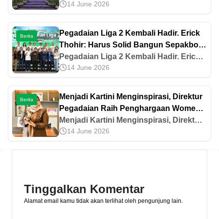
14 June 2026
Melalui The Gade Sociopreneur untuk
Indonesia Berkelanjutan
Pegadaian Liga 2 Kembali Hadir. Erick
Berita
Thohir: Harus Solid Bangun Sepakbola
Bersih
Pegadaian Liga 2 Kembali Hadir. Erick
14 June 2026
Thohir: Harus Solid Bangun Sepakbola
Bersih
Menjadi Kartini Menginspirasi, Direktur
Berita
Pegadaian Raih Penghargaan Women’s
Inspiration Awards 2025
Menjadi Kartini Menginspirasi, Direktur
14 June 2026
Pegadaian Raih Penghargaan Women’s
Inspiration Awards 2025
Tinggalkan Komentar
Alamat email kamu tidak akan terlihat oleh pengunjung lain.