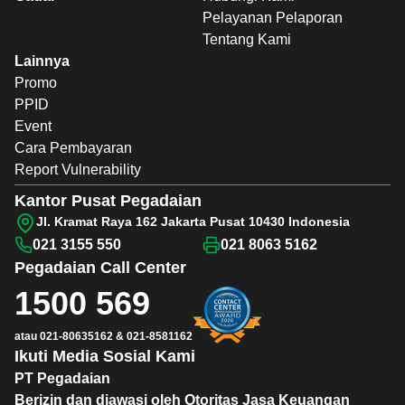
Pelayanan Pelaporan
Tentang Kami
Lainnya
Promo
PPID
Event
Cara Pembayaran
Report Vulnerability
Kantor Pusat Pegadaian
Jl. Kramat Raya 162 Jakarta Pusat 10430 Indonesia
021 3155 550
021 8063 5162
Pegadaian
Call Center
1500 569
atau
021-80635162
&
021-8581162
Ikuti Media Sosial Kami
PT Pegadaian
Berizin dan diawasi oleh Otoritas Jasa Keuangan