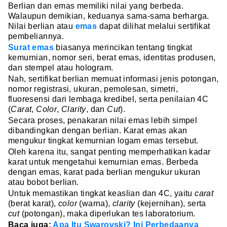
Berlian dan emas memiliki nilai yang berbeda.
Walaupun demikian, keduanya sama-sama berharga.
Nilai berlian atau
emas
dapat dilihat melalui sertifikat
pembeliannya.
Surat emas
biasanya merincikan tentang tingkat
kemurnian, nomor seri, berat emas, identitas produsen,
dan stempel atau hologram.
Nah, sertifikat berlian memuat informasi jenis potongan,
nomor registrasi, ukuran, pemolesan, simetri,
fluoresensi dari lembaga kredibel, serta penilaian 4C
(
Carat
,
Color
,
Clarity
, dan
Cut
).
Secara proses, penakaran nilai emas lebih simpel
dibandingkan dengan berlian. Karat emas akan
mengukur tingkat kemurnian logam emas tersebut.
Oleh karena itu, sangat penting memperhatikan kadar
karat untuk mengetahui kemurnian emas. Berbeda
dengan emas, karat pada berlian mengukur ukuran
atau bobot berlian.
Untuk memastikan tingkat keaslian dan 4C, yaitu
carat
(berat karat),
color
(warna),
clarity
(kejernihan), serta
cut
(potongan), maka diperlukan tes laboratorium.
Baca juga:
Apa Itu Swarovski? Ini Perbedaanya