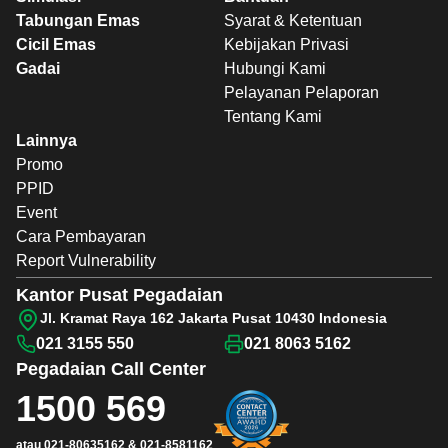
Tabungan Emas
Syarat & Ketentuan
Cicil Emas
Kebijakan Privasi
Gadai
Hubungi Kami
Pelayanan Pelaporan
Tentang Kami
Lainnya
Promo
PPID
Event
Cara Pembayaran
Report Vulnerability
Kantor Pusat Pegadaian
Jl. Kramat Raya 162 Jakarta Pusat 10430 Indonesia
021 3155 550
021 8063 5162
Pegadaian
Call Center
1500 569
atau
021-80635162
&
021-8581162