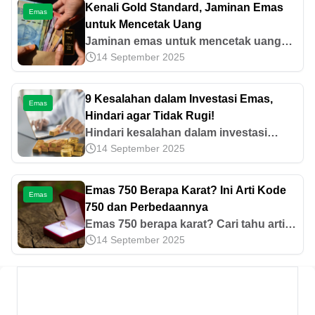
Kenali Gold Standard, Jaminan Emas
Emas
untuk Mencetak Uang
Jaminan emas untuk mencetak uang
14 September 2025
adalah sistem yang mengharuskan
negara memiliki cadangan emas untuk
mencetak uang. Pelajari lebih lanjut di
9 Kesalahan dalam Investasi Emas,
Emas
sini!
Hindari agar Tidak Rugi!
Hindari kesalahan dalam investasi
14 September 2025
emas, seperti membeli di tempat tidak
resmi, tidak memahami jenis emas, dan
tidak memantau pergerakan harganya.
Emas 750 Berapa Karat? Ini Arti Kode
Emas
750 dan Perbedaannya
Emas 750 berapa karat? Cari tahu arti
14 September 2025
kode 750, kandungan emas murninya,
karakteristik, perbedaannya dengan
kode lain, serta apakah cocok untuk
investasi.