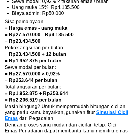
Sewa modal: 0,92% × taksiran emas / bulan
Uang muka 15%: Rp4.135.500
Biaya admin: Rp50.000
Sisa pembiayaan:
= Harga emas - uang muka
= Rp27.570.000 - Rp4.135.500
= Rp23.434.500
Pokok angsuran per bulan:
= Rp23.434.500 ÷ 12 bulan
= Rp1.952.875 per bulan
Sewa modal per bulan:
= Rp27.570.000 × 0,92%
= Rp253.644 per bulan
Total angsuran per bulan:
= Rp1.952.875 + Rp253.644
= Rp2.206.519 per bulan
Masih bingung? Untuk mempermudah hitungan cicilan
yang perlu kamu bayarkan, gunakan fitur
Simulasi Cicil
Emas
dari Pegadaian.
Dengan proses yang mudah dan cicilan tetap, Cicil
Emas Pegadaian dapat membantu kamu memiliki emas