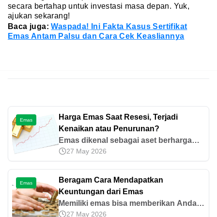
secara bertahap untuk investasi masa depan. Yuk,
ajukan sekarang!
Baca juga:
Waspada! Ini Fakta Kasus Sertifikat
Emas Antam Palsu dan Cara Cek Keasliannya
Harga Emas Saat Resesi, Terjadi
Emas
Kenaikan atau Penurunan?
Emas dikenal sebagai aset berharga
27 May 2026
yang nilainya stabil sekalipun terjadi
resesi. Mari pantau pergerakan harga
emas saat resesi berdasarkan histori di
Beragam Cara Mendapatkan
Emas
sini.
Keuntungan dari Emas
Memiliki emas bisa memberikan Anda
27 May 2026
kesempatan untuk mendapatkan