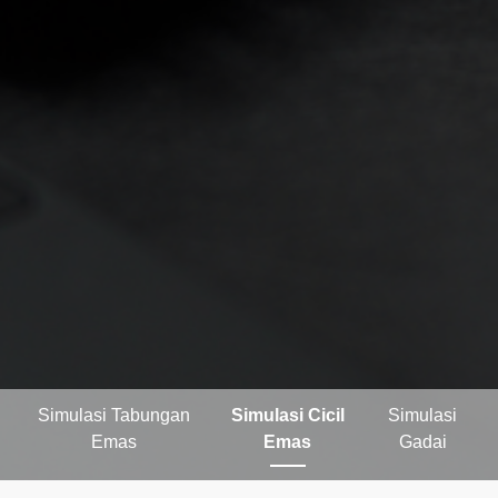
Simulasi Tabungan
Simulasi Cicil
Simulasi
Emas
Emas
Gadai