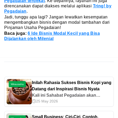
Pegadaian terdekat
. Ke depannya, layanan ini juga
direncanakan dapat diakses melalui aplikasi
Tring! by
Pegadaian
.
Jadi, tunggu apa lagi? Jangan lewatkan kesempatan
mengembangkan bisnis dengan modal tambahan dari
Pinjaman Usaha Pegadaian!
Baca juga:
6 Ide Bisnis Modal Kecil yang Bisa
Dijalankan oleh Milenial
Inilah Rahasia Sukses Bisnis Kopi yang
Wirausaha
Datang dari Inspirasi Bisnis Nyata
Kali ini Sahabat Pegadaian akan
25 May 2026
berbagi rahasia sukses bisnis kopi.
Siapa sangka ternyata kopi bisa
membawa banyak keuntungan di
Small Business: Ciri-Ciri, Contoh,