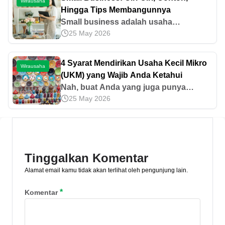
Wirausaha
tengah lifestyle masyarakat
Hingga Tips Membangunnya
Small business adalah usaha
25 May 2026
perseorangan milik pribadi dengan
jumlah pemasukan tahunan lebih
sedikit dari korporasi normal. Simak
4 Syarat Mendirikan Usaha Kecil Mikro
Wirausaha
informasi lengkapnya di sini!
(UKM) yang Wajib Anda Ketahui
Nah, buat Anda yang juga punya
25 May 2026
rencana berbisnis dalam waktu dekat,
berikut ada beberapa syarat mendirikan
usaha kecil mikro yang tak boleh
disepelekan, antara lain:
Tinggalkan Komentar
Alamat email kamu tidak akan terlihat oleh pengunjung lain.
*
Komentar