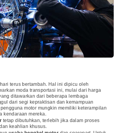
ri terus bertambah. Hal ini dipicu oleh
rkan moda transportasi ini, mulai dari harga
 yang ditawarkan dari beberapa lembaga
ggul dari segi kepraktisan dan kemampuan
engguna motor mungkin memiliki keterampilan
da kendaraan mereka.
r
tetap dibutuhkan, terlebih jika dalam proses
dan keahlian khusus.
ngun
usaha bengkel motor
dan
sparepart
. Untuk