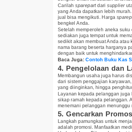
Carilah
sparepart
dari
supplier
uta
yang Anda dapatkan lebih murah
jual bisa mengikuti. Harga
sparep
bengkel Anda.
Setelah memperoleh aneka suku 
sediakan juga tempat untuk mema
sedikit akan membuat Anda atau 
nama barang beserta harganya pa
dengan baik untuk menghindarkan
Baca Juga:
Contoh Buku Kas S
4. Pengelolaan dan 
Membangun usaha juga harus dise
dari sistem penggajian karyawan
yang diinginkan, hingga penghitu
Layanan kepada pelanggan juga 
sikap ramah kepada pelanggan. An
menemani pelanggan menunggu mot
5. Gencarkan Promos
Langkah pamungkas untuk menj
adalah promosi. Manfaatkan med