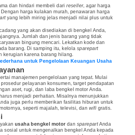
ma dan hindari membeli dari
reseller
, agar harga
. Dengan harga kulakan murah, penawaran harga
art
yang lebih miring jelas menjadi nilai plus untuk
cadang yang akan disediakan di bengkel Anda,
jangnya. Jumlah dan jenis barang yang tidak
karyawan bingung mencari. Lekatkan kode dan
da barang. Di samping itu, kelola
sparepart
 kerugian karena barang hilang.
ederhana untuk Pengelolaan Keuangan Usaha
Layanan
rtai manajemen pengelolaan yang tepat. Mulai
, prosedur pelayanan konsumen, target pendapatan
ngan aset, rugi, dan laba bengkel motor Anda.
harus menjadi perhatian. Misalnya menunjukkan
da juga perlu memberikan fasilitas hiburan untuk
ornya, seperti majalah, televisi, dan
wifi
gratis.
i
ayakan
usaha
bengkel
motor
dan
sparepart
Anda
ia sosial untuk mengenalkan bengkel Anda kepada