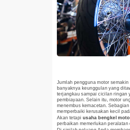
Jumlah pengguna motor semakin ha
banyaknya keunggulan yang ditawa
terjangkau sampai cicilan ringan
pembiayaan. Selain itu, motor un
menembus kemacetan. Sebagian p
memperbaiki kerusakan kecil pa
Akan tetapi
usaha
bengkel moto
perbaikan memerlukan peralatan 
Di sinilah peluang Anda memba