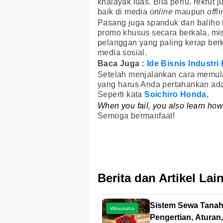
khalayak luas. Bila perlu, rekru
baik di media
online
maupun
offl
Pasang juga spanduk dan baliho 
promo khusus secara berkala, mi
pelanggan yang paling kerap ber
media sosial.
Baca Juga :
Ide Bisnis Industr
Setelah menjalankan cara memul
yang harus Anda pertahankan ada
Seperti kata
Soichiro Honda
,
When you fail, you also learn how n
Semoga bermanfaat!
Berita dan Artikel Lai
Sistem Sewa Tanah
Wirausaha
Pengertian, Aturan