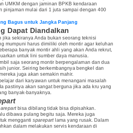
gan UMKM dengan jaminan BPKB kendaraan
 pinjaman mulai dari 1 juta sampai dengan 400
ang Bagus untuk Jangka Panjang
ng Dapat Diandalkan
n jika sekiranya Anda bukan seorang teknisi
g mumpuni harus dimiliki oleh montir agar keluhan
eberapa banyak montir ahli yang akan Anda rekrut,
uarkan untuk lini sumber daya manusia.
ambil saja seorang montir berpengalaman dan dua
sih junior. Seiring berkembangnya bengkel dan
mereka juga akan semakin mahir.
 belajar dari karyawan untuk menangani masalah
da pastinya akan sangat berguna jika ada kru yang
dang banyak-banyaknya.
epart
arepart
bisa dibilang tidak bisa dipisahkan.
alu dibawa pulang begitu saja. Mereka juga
tuk mengganti
sparepart
lama yang rusak. Dalam
uhkan dalam melakukan servis kendaraan di
.