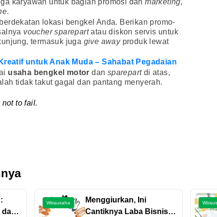
t juga karyawan untuk bagian promosi dan
marketing,
ine
.
berdekatan lokasi bengkel Anda. Berikan promo-
salnya
voucher
sparepart
atau diskon servis untuk
kunjung, termasuk juga
give
away
produk lewat
i Kreatif untuk Anak Muda – Sahabat Pegadaian
ai
usaha bengkel motor
dan
sparepart
di atas,
lah tidak takut gagal dan pantang menyerah.
ot to fail.
nnya
:
Menggiurkan, Ini
Wirausaha
Wirau
, dan
Cantiknya Laba Bisnis