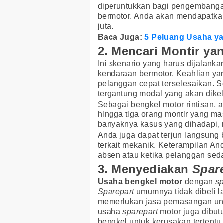
diperuntukkan bagi pengemban
bermotor. Anda akan mendapatkan
juta.
Baca Juga:
5 Peluang Usaha y
2. Mencari Montir ya
Ini skenario yang harus dijalanka
kendaraan bermotor. Keahlian yan
pelanggan cepat terselesaikan. S
tergantung modal yang akan dikel
Sebagai bengkel motor rintisan, 
hingga tiga orang montir yang ma
banyaknya kasus yang dihadapi, 
Anda juga dapat terjun langsung
terkait mekanik. Keterampilan An
absen atau ketika pelanggan se
3. Menyediakan
Spar
Usaha bengkel motor
dengan
sp
Sparepart
umumnya tidak dibeli l
memerlukan jasa pemasangan un
usaha
sparepart
motor juga dibut
bengkel untuk kerusakan tertentu