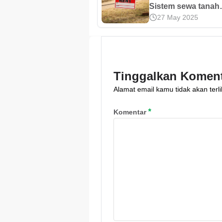
Keuntungannya
Sistem sewa tanah
27 May 2025
ternyata bisa jadi 
cuan! Simak cara ke
aturan hukum, dan 
agar tidak rugi unt
pemilik dan penye
Tinggalkan Komen
tanah di artikel ini.
Alamat email kamu tidak akan terli
*
Komentar