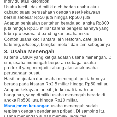
individu atau kelompok.
Usaha kecil tidak dimiliki oleh badan usaha atau
cabang suatu perusahaan dengan aset kekayaan
bersih sebesar Rp50 juta hingga Rp500 juta.
Adapun penjualan per tahun berada adi angka Rp300
juta hingga Rp2,5 miliar karena pengelolaannya yang
lebih profesional dibandingkan usaha mikro.
Contoh usaha kecil antara lain restoran,
cafe
, jasa
katering,
fotocopy
,
bengkel motor, dan lain sebagainya.
3. Usaha Menengah
Kriteria UMKM yang ketiga adalah usaha menengah. Di
sini, usaha menengah berperan sebagai usaha
produktif yang menjadi cabang atau anak usaha
perusahaan pusat.
Hasil penjualan dari usaha menengah per tahunnya
berada pada kisaran Rp2,5 miliar hingga Rp50 miliar.
Adapun kekayaan bersih, terkecuali tanah dan
bangunan, yang dimiliki usaha menengah berada di
angka Rp500 juta hingga Rp10 miliar.
Manajemen keuangan
usaha menengah sudah
terpisah dengan pendanaan pribadi. Di samping itu,
usaha menengah sudah memiliki legalitas.