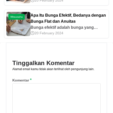
20 February 2024
pemasaran yang memanfaatkan
platform digital atau internet. Simak
penjelasan selengkapnya di sini.
Apa Itu Bunga Efektif, Bedanya dengan
Wirausaha
Bunga Flat dan Anuitas
Bunga efektif adalah bunga yang
20 February 2024
dihitung menurut sisa pokok pinjaman
yang belum dibayarkan. Simak cara
menghitungnya, keuntungan, dan
kekurangannya!
Tinggalkan Komentar
Alamat email kamu tidak akan terlihat oleh pengunjung lain.
*
Komentar