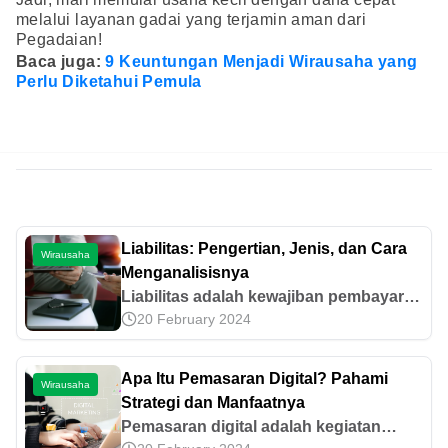
melalui layanan gadai yang terjamin aman dari
Pegadaian!
Baca juga:
9 Keuntungan Menjadi Wirausaha yang
Perlu Diketahui Pemula
Liabilitas: Pengertian, Jenis, dan Cara
Wirausaha
Menganalisisnya
Liabilitas adalah kewajiban pembayaran
20 February 2024
perusahaan kepada pihak lain akibat
jual beli, pertukaran aset, maupun
investasi. Pelajari lebih lanjut di sini!
Apa Itu Pemasaran Digital? Pahami
Wirausaha
Strategi dan Manfaatnya
Pemasaran digital adalah kegiatan