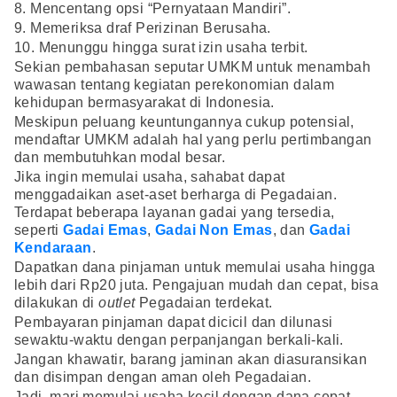
8. Mencentang opsi “Pernyataan Mandiri”.
9. Memeriksa draf Perizinan Berusaha.
10. Menunggu hingga surat izin usaha terbit.
Sekian pembahasan seputar UMKM untuk menambah
wawasan tentang kegiatan perekonomian dalam
kehidupan bermasyarakat di Indonesia.
Meskipun peluang keuntungannya cukup potensial,
mendaftar UMKM adalah hal yang perlu pertimbangan
dan membutuhkan modal besar.
Jika ingin memulai usaha, sahabat dapat
menggadaikan aset-aset berharga di Pegadaian.
Terdapat beberapa layanan gadai yang tersedia,
seperti
Gadai Emas
,
Gadai Non Emas
, dan
Gadai
Kendaraan
.
Dapatkan dana pinjaman untuk memulai usaha hingga
lebih dari Rp20 juta. Pengajuan mudah dan cepat, bisa
dilakukan di
outlet
Pegadaian terdekat.
Pembayaran pinjaman dapat dicicil dan dilunasi
sewaktu-waktu dengan perpanjangan berkali-kali.
Jangan khawatir, barang jaminan akan diasuransikan
dan disimpan dengan aman oleh Pegadaian.
Jadi, mari memulai usaha kecil dengan dana cepat