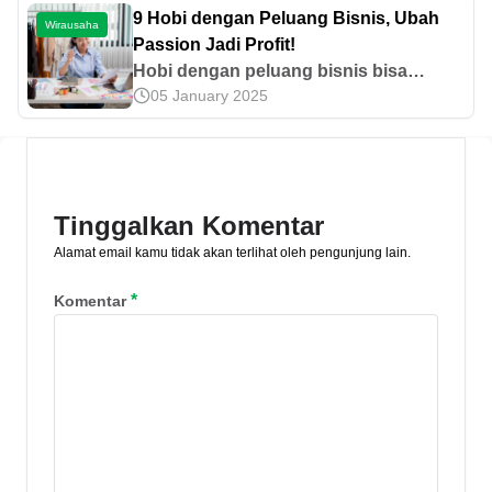
aktivitas usaha lainnya. Yuk, pelajari di
9 Hobi dengan Peluang Bisnis, Ubah
Wirausaha
sini!
Passion Jadi Profit!
Hobi dengan peluang bisnis bisa
05 January 2025
menjadi cara untuk menambah
penghasilan dari aktivitas yang disukai.
Simak informasi selengkapnya di artikel
ini.
Tinggalkan Komentar
Alamat email kamu tidak akan terlihat oleh pengunjung lain.
*
Komentar