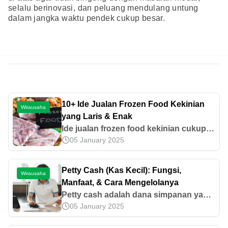
selalu berinovasi, dan peluang mendulang untung
dalam jangka waktu pendek cukup besar.
10+ Ide Jualan Frozen Food Kekinian
Wirausaha
yang Laris & Enak
Ide jualan frozen food kekinian cukup
05 January 2025
beragam, mulai dari nugget, sosis,
dimsum, hingga donat kentang.
Ketahui aneka frozen food untuk jualan
Petty Cash (Kas Kecil): Fungsi,
Wirausaha
lainnya di sini!
Manfaat, & Cara Mengelolanya
Petty cash adalah dana simpanan yang
05 January 2025
disiapkan oleh perusahaan untuk
memenuhi kebutuhan operasional dan