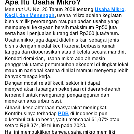
Apa Itu Usaha Mikro?
Menurut UU No. 20 Tahun 2008 tentang
Usaha Mikro,
Kecil, dan Menengah
, usaha mikro adalah kegiatan
bisnis milik perorangan maupun badan usaha yang
mempunyai kekayaan bersih maksimum Rp50 juta
serta hasil penjualan kurang dari Rp300 juta/tahun.
Usaha mikro juga dapat didefinisikan sebagai jenis
bisnis dengan modal kecil karena berbasis rumah
tangga dan dioperasikan atau dikelola secara mandiri.
Kendati demikian, usaha mikro adalah mesin
penggerak utama pertumbuhan ekonomi di tingkat lokal
maupun nasional karena dinilai mampu menyerap lebih
banyak tenaga kerja.
Dengan modal relatif kecil, sektor ini dapat
menyediakan lapangan pekerjaan di daerah-daerah
terpencil untuk mengurangi pengangguran dan
menekan arus urbanisasi.
Alhasil, kesejahteraan masyarakat meningkat.
Kontribusinya terhadap
PDB
di Indonesia pun
diketahui cukup besar, yaitu mencapai 61,07% atau
setara Rp8.374,89 triliun pada 2023.
Hal ini membuktikan bahwa usaha mikro memiliki