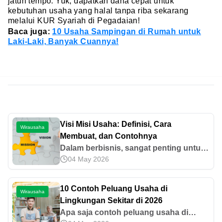
jatuh tempo. Yuk, dapatkan dana cepat untuk
kebutuhan usaha yang halal tanpa riba sekarang
melalui KUR Syariah di Pegadaian!
Baca juga:
10 Usaha Sampingan di Rumah untuk
Laki-Laki, Banyak Cuannya!
Visi Misi Usaha: Definisi, Cara
Wirausaha
Membuat, dan Contohnya
Dalam berbisnis, sangat penting untuk
04 May 2026
memiliki visi misi usaha. Lantas,
bagaimana cara membuat dan
contohnya? Yuk, simak informasinya di
10 Contoh Peluang Usaha di
Wirausaha
sini!
Lingkungan Sekitar di 2026
Apa saja contoh peluang usaha di