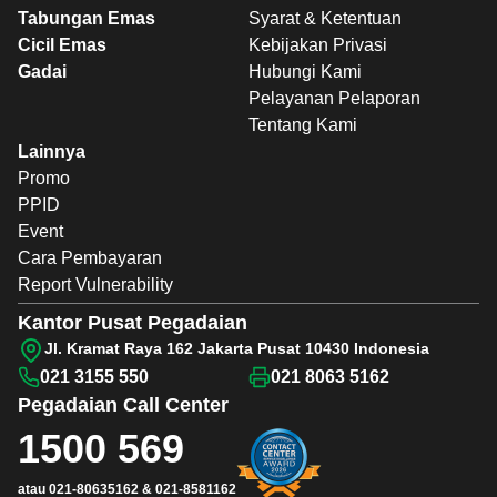
Tabungan Emas
Syarat & Ketentuan
Cicil Emas
Kebijakan Privasi
Gadai
Hubungi Kami
Pelayanan Pelaporan
Tentang Kami
Lainnya
Promo
PPID
Event
Cara Pembayaran
Report Vulnerability
Kantor Pusat Pegadaian
Jl. Kramat Raya 162 Jakarta Pusat 10430 Indonesia
021 3155 550
021 8063 5162
Pegadaian
Call Center
1500 569
atau
021-80635162
&
021-8581162