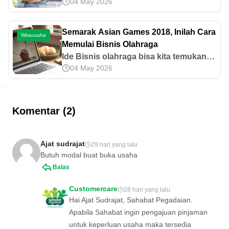
04 May 2026
lingkungan sekitar yang belum banyak
pesaing pada 2026? Simak ide usaha
modal kecil yang cocok untuk pemula
Semarak Asian Games 2018, Inilah Cara
Wirausaha
di sini.
Memulai Bisnis Olahraga
Ide Bisnis olahraga bisa kita temukan
04 May 2026
pada saat ini juga. Mengingat Indonesia
sedang menjadi tuan rumah perhelatan
Asian Games 2018.
Komentar (2)
Ajat sudrajat
29 hari yang lalu
Butuh modal buat buka usaha
Balas
Customercare
28 hari yang lalu
Hai Ajat Sudrajat, Sahabat Pegadaian.
Apabila Sahabat ingin pengajuan pinjaman
untuk keperluan usaha maka tersedia