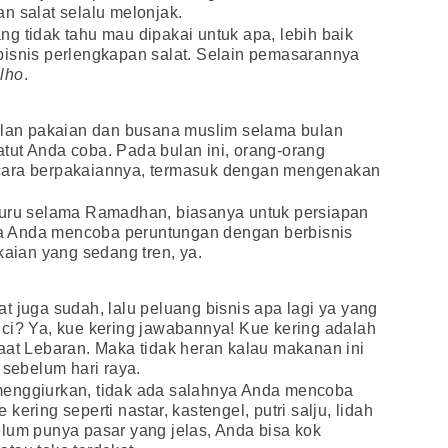
n salat selalu melonjak.
g tidak tahu mau dipakai untuk apa, lebih baik
bisnis perlengkapan salat. Selain pemasarannya
,
lho
.
ualan pakaian dan busana muslim selama bulan
tut Anda coba. Pada bulan ini, orang-orang
cara berpakaiannya, termasuk dengan mengenakan
buru selama Ramadhan, biasanya untuk persiapan
nya Anda mencoba peruntungan dengan berbisnis
kaian yang sedang tren, ya.
t juga sudah, lalu peluang bisnis apa lagi ya yang
ci? Ya, kue kering jawabannya! Kue kering adalah
aat Lebaran. Maka tidak heran kalau makanan ini
 sebelum hari raya.
menggiurkan, tidak ada salahnya Anda mencoba
ering seperti nastar, kastengel, putri salju, lidah
lum punya pasar yang jelas, Anda bisa kok