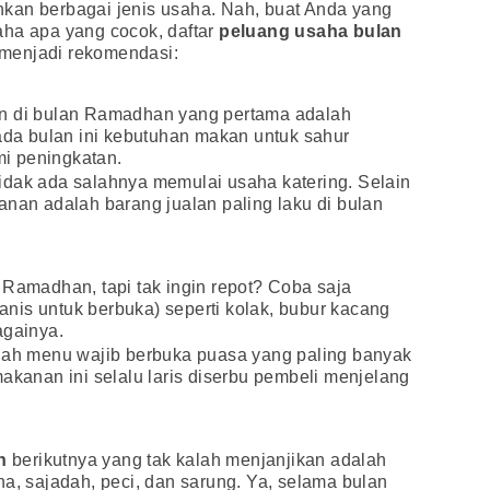
kan berbagai jenis usaha. Nah, buat Anda yang
aha apa yang cocok, daftar
peluang usaha bulan
 menjadi rekomendasi:
an di bulan Ramadhan yang pertama adalah
pada bulan ini kebutuhan makan untuk sahur
i peningkatan.
idak ada salahnya memulai usaha katering. Selain
anan adalah barang jualan paling laku di bulan
 Ramadhan, tapi tak ingin repot? Coba saja
nis untuk berbuka) seperti kolak, bubur kacang
againya.
alah menu wajib berbuka puasa yang paling banyak
makanan ini selalu laris diserbu pembeli menjelang
n
berikutnya yang tak kalah menjanjikan adalah
na, sajadah, peci, dan sarung. Ya, selama bulan