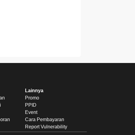
Lainnya
uan
Promo
i
PPID
Event
poran
Cara Pembayaran
Report Vulnerability