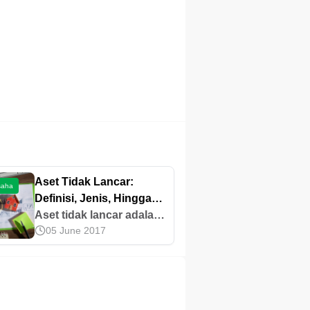
Aset Tidak Lancar:
saha
Definisi, Jenis, Hingga
Contohnya
Aset tidak lancar adalah
05 June 2017
aset yang manfaat
ekonominya tidak bisa
dicairkan dalam waktu
singkat. Yuk, cari tahu
terkait jenis hingga