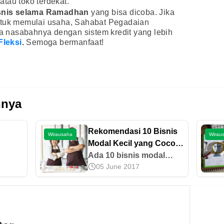
tau toko terdekat.
snis selama Ramadhan
yang bisa dicoba. Jika
ntuk memulai usaha, Sahabat Pegadaian
 nasabahnya dengan sistem kredit yang lebih
Fleksi
.
Semoga bermanfaat!
nnya
Rekomendasi 10 Bisnis
Wirausaha
Wirau
Modal Kecil yang Cocok
untuk Pensiunan
Ada 10 bisnis modal
05 June 2017
 yang
kecil yang cocok untuk
ti
pensiunan, seperti toko
 baik
kelontong, bisnis
 utama
makanan, hingga
a
franchise. Cari tahu