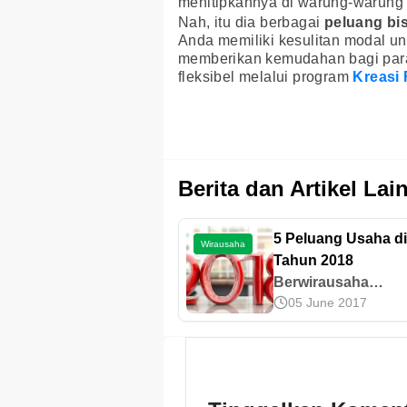
menitipkannya di warung-warung a
Nah, itu dia berbagai
peluang bi
Anda memiliki kesulitan modal u
memberikan kemudahan bagi para
fleksibel melalui program
Kreasi 
Berita dan Artikel Lai
5 Peluang Usaha di
Wirausaha
Tahun 2018
Berwirausaha
05 June 2017
merupakan profesi
kian banyak dimina
oleh banyak orang,
sebagai pekerjaan
atau sekedar usah