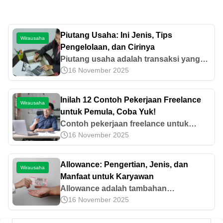
Piutang Usaha: Ini Jenis, Tips
Wirausaha
Pengelolaan, dan Cirinya
Piutang usaha adalah transaksi yang
16 November 2025
timbul akibat aktivitas penjualan barang
atau jasa secara kredit. Yuk, ketahui
ciri-ciri, jenis, dan tipe kelolanya di sini!
Inilah 12 Contoh Pekerjaan Freelance
Wirausaha
untuk Pemula, Coba Yuk!
Contoh pekerjaan freelance untuk
16 November 2025
pemula sangat beragam, seperti
proofreader, reseller, dan translator.
Ketahui contoh pekerjaan freelance
Allowance: Pengertian, Jenis, dan
Wirausaha
lainnya di sini!
Manfaat untuk Karyawan
Allowance adalah tambahan
16 November 2025
penghasilan selain gaji pokok untuk
membantu kebutuhan kerja karyawan.