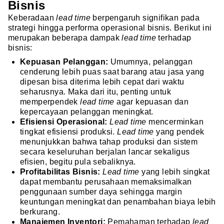
Bisnis
Keberadaan
lead time
berpengaruh signifikan pada
strategi hingga performa operasional bisnis. Berikut ini
merupakan beberapa dampak
lead time
terhadap
bisnis:
Kepuasan Pelanggan:
Umumnya, pelanggan
cenderung lebih puas saat barang atau jasa yang
dipesan bisa diterima lebih cepat dari waktu
seharusnya. Maka dari itu, penting untuk
memperpendek
lead time
agar kepuasan dan
kepercayaan pelanggan meningkat.
Efisiensi Operasional:
Lead time
mencerminkan
tingkat efisiensi produksi.
Lead time
yang pendek
menunjukkan bahwa tahap produksi dan sistem
secara keseluruhan berjalan lancar sekaligus
efisien, begitu pula sebaliknya.
Profitabilitas Bisnis:
Lead time
yang lebih singkat
dapat membantu perusahaan memaksimalkan
penggunaan sumber daya sehingga margin
keuntungan meningkat dan penambahan biaya lebih
berkurang.
Manajemen Inventori:
Pemahaman terhadap
lead