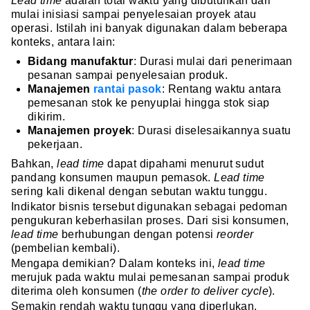
Lead time
adalah total waktu yang dibutuhkan dari
mulai inisiasi sampai penyelesaian proyek atau
operasi. Istilah ini banyak digunakan dalam beberapa
konteks, antara lain:
Bidang manufaktur
: Durasi mulai dari penerimaan
pesanan sampai penyelesaian produk.
Manajemen
rantai pasok
: Rentang waktu antara
pemesanan stok ke penyuplai hingga stok siap
dikirim.
Manajemen proyek
: Durasi diselesaikannya suatu
pekerjaan.
Bahkan,
lead time
dapat dipahami menurut sudut
pandang konsumen maupun pemasok.
Lead time
sering kali dikenal dengan sebutan waktu tunggu.
Indikator bisnis tersebut digunakan sebagai pedoman
pengukuran keberhasilan proses. Dari sisi konsumen,
lead time
berhubungan dengan potensi
reorder
(pembelian kembali).
Mengapa demikian? Dalam konteks ini,
lead time
merujuk pada waktu mulai pemesanan sampai produk
diterima oleh konsumen (
the order to deliver cycle
).
Semakin rendah waktu tunggu yang diperlukan,